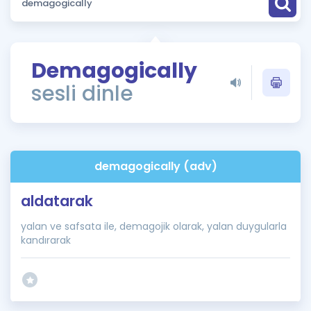
Puan Hesaplama
Rehberlik Aracı
Demagogically
ÖSYM Sınav Takvimi
sesli dinle
Kampanyalar
Blog
demagogically (adv)
İngilizce Gramer
aldatarak
yalan ve safsata ile, demagojik olarak, yalan duygularla
kandırarak