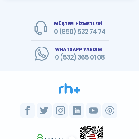
MÜŞTERİ HİZMETLERİ
0 (850) 532 74 74
WHATSAPP YARDIM
0 (532) 365 01 08