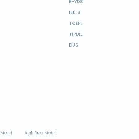
E-YDS
IELTS
TOEFL
TIPDİL
DUS
 Metni
Açık Rıza Metni