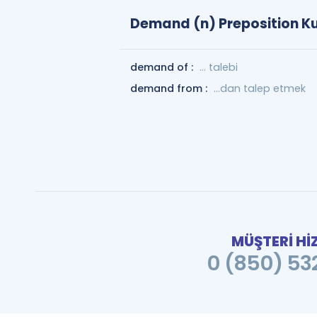
Demand (n) Preposition Ku
demand of :
... talebi
demand from :
...dan talep etmek
MÜŞTERİ Hİ
0 (850) 532