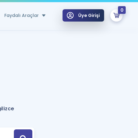
0
Faydalı Araçlar
Üye Girişi
klar
n Ücretsiz Kaynaklar
 için Özel Sözlük
Sepetin Şu An Boş.
ma
uan Hesaplama Aracı
i Hoca ile seni sınava hazırlayacak onlarca eğitim seni bekliyor!
Şifremi Hatırlamıyorum
GİRİŞ YAP
lizce
azırlananlar için Öneriler
kvimi
ÜYE DEĞİLİM
arı Tek Takvimde