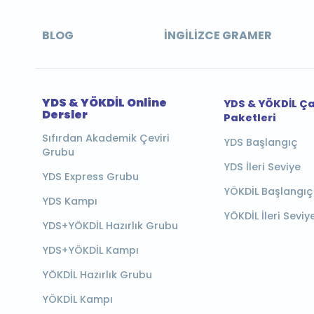
BLOG
İNGILIZCE GRAMER
YDS & YÖKDİL Online
YDS & YÖKDİL Ç
Dersler
Paketleri
Sıfırdan Akademik Çeviri
YDS Başlangıç
Grubu
YDS İleri Seviye
YDS Express Grubu
YÖKDİL Başlangıç
YDS Kampı
YÖKDİL İleri Seviy
YDS+YÖKDİL Hazırlık Grubu
YDS+YÖKDİL Kampı
YÖKDİL Hazırlık Grubu
YÖKDİL Kampı