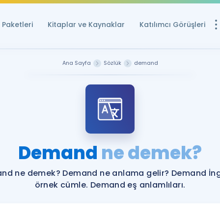
Paketleri
Kitaplar ve Kaynaklar
Katılımcı Görüşleri
Ücretsiz Kayna
Ana Sayfa
Sözlük
demand
YDS ve YÖKDİL içi
Sözlük
İngilizce Sınavları
Puan Hesapla
Demand
ne demek?
YDS ve YÖKDİL P
Remz
Rehberlik Aracı
nd ne demek? Demand ne anlama gelir? Demand İngi
YDS ve YÖKDİL'e H
örnek cümle. Demand eş anlamlıları.
ÖSYM Sınav Ta
Tüm ÖSYM Sınavl