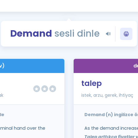
Kampanyalar
Eğitim ve Kitaplar
Blog
Demand
sesli dinle
YDS - YÖKDİL Tüm S
İngilizce Gram
İngilizce Gramer
v)
d
talep
ak
istek, arzu, gerek, ihtiyaç
le
Demand (n) ingilizce 
iminal hand over the
As the demand increase
Talep arttıkça fiyatlar 