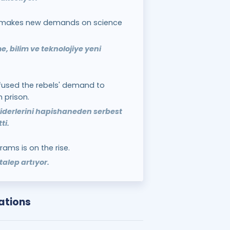
th makes new demands on science
e, bilim ve teknolojiye yeni
used the rebels' demand to
m prison.
liderlerini hapishaneden serbest
ti.
ams is on the rise.
alep artıyor.
ations