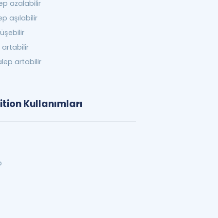
ep azalabilir
ep aşılabilir
üşebilir
 artabilir
alep artabilir
tion Kullanımları
p