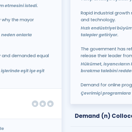
im etmesini istedi.
Rapid industrial grow
w why the mayor
and technology.
Hızlı endüstriyel büyüm
n neden onlarla
talepler getiriyor.
The government has ref
ity and demanded equal
release their leader fro
Hükümet, isyancıların 
işlerinde eşit işe eşit
bırakma talebini reddet
Demand for online progr
Çevrimiçi programlara t
Demand (n) Colloc
le