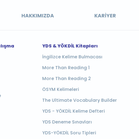
HAKKIMIZDA
KARIYER
alışma
YDS & YÖKDİL Kitapları
İngilizce Kelime Bulmacası
More Than Reading 1
More Than Reading 2
ÖSYM Kelimeleri
e
The Ultimate Vocabulary Builder
YDS - YÖKDİL Kelime Defteri
YDS Deneme Sınavları
YDS-YÖKDİL Soru Tipleri