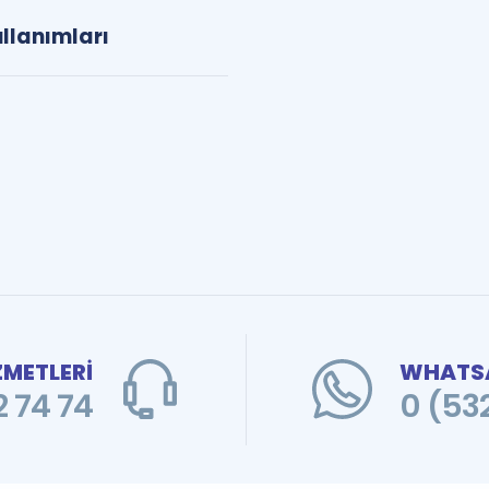
llanımları
ZMETLERİ
WHATSA
 74 74
0 (53