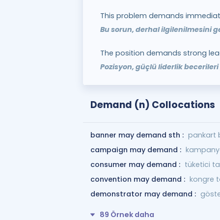
This problem demands immediate
Bu sorun, derhal ilgilenilmesini ge
The position demands strong leade
Pozisyon, güçlü liderlik becerileri
Demand (n) Collocations
banner may demand sth :
pankart b
campaign may demand :
kampanya 
consumer may demand :
tüketici ta
convention may demand :
kongre t
demonstrator may demand :
göster
89 Örnek daha