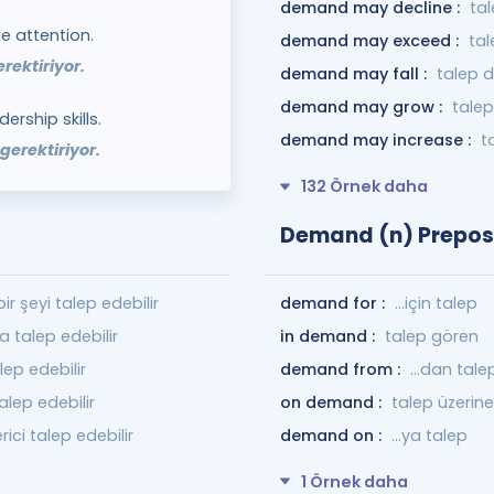
demand may decline :
tal
 attention.
demand may exceed :
tal
rektiriyor.
demand may fall :
talep d
demand may grow :
talep
rship skills.
demand may increase :
t
 gerektiriyor.
132 Örnek daha
Demand (n) Preposi
demand for :
…için talep
ir şeyi talep edebilir
in demand :
talep gören
talep edebilir
demand from :
…dan tale
lep edebilir
on demand :
talep üzerine
alep edebilir
demand on :
...ya talep
ici talep edebilir
1 Örnek daha