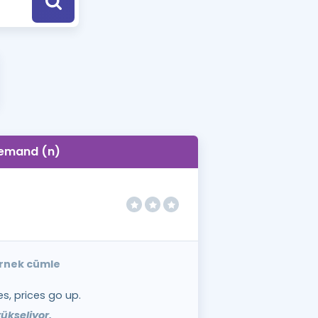
a Özel Fırsatlar
ınavlarla İlgili Haberler
er
 ve Konu Anlatımı
emand (n)
örnek cümle
s, prices go up.
yükseliyor.