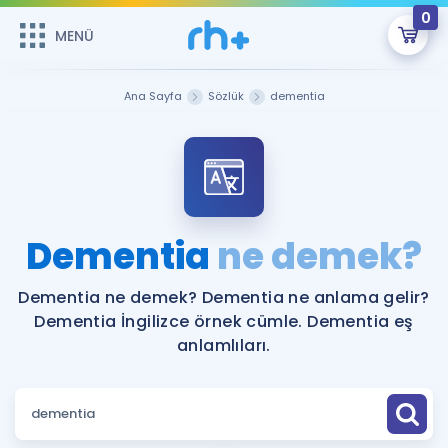
0
MENÜ
MENÜ
Üye Girişi
Ana Sayfa
Sözlük
dementia
Online Dersler
Sepetin Şu An Boş.
Çalışma Paketleri
Remzi Hoca ile seni sınava hazırlayacak onlarca eğitim seni
bekliyor!
Kitaplar ve Kaynaklar
GİRİŞ YAP
Dementia
ne demek?
Katılımcı Görüşleri
Şifremi Hatırlamıyorum
Dementia ne demek? Dementia ne anlama gelir?
Dementia İngilizce örnek cümle. Dementia eş
ÜYE DEĞİLİM
Faydalı Araçlar
anlamlıları.
Ücretsiz Kaynaklar
Blog
İngilizce Gramer
Hakkımızda
Kariyer
Sözlük
Soru & Cevap
İletişim