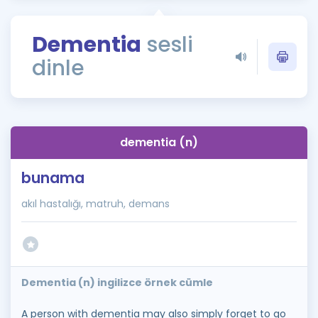
Puan Hesaplama
Dementia
sesli
Rehberlik Aracı
dinle
ÖSYM Sınav Takvimi
Kampanyalar
Blog
dementia (n)
İngilizce Gramer
bunama
akıl hastalığı, matruh, demans
Dementia (n) ingilizce örnek cümle
A person with dementia may also simply forget to go