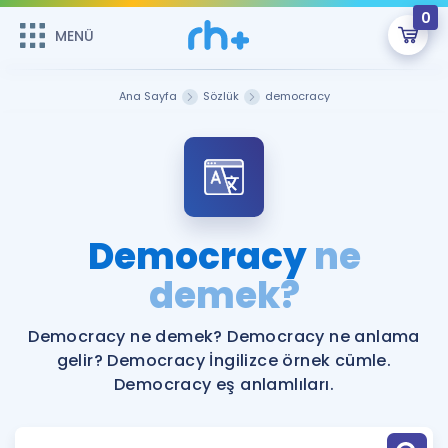
0
MENÜ
MENÜ
Üye Girişi
Ana Sayfa
Sözlük
democracy
Online Dersler
Sepetin Şu An Boş.
Çalışma Paketleri
Remzi Hoca ile seni sınava hazırlayacak onlarca eğitim seni
bekliyor!
Kitaplar ve Kaynaklar
GİRİŞ YAP
Democracy
ne
Katılımcı Görüşleri
demek?
Şifremi Hatırlamıyorum
ÜYE DEĞİLİM
Faydalı Araçlar
Democracy ne demek? Democracy ne anlama
gelir? Democracy İngilizce örnek cümle.
Ücretsiz Kaynaklar
Blog
İngilizce Gramer
Democracy eş anlamlıları.
Hakkımızda
Kariyer
Sözlük
Soru & Cevap
İletişim