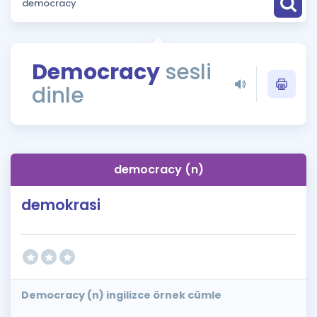
Puan Hesaplama
Rehberlik Aracı
Democracy
sesli
ÖSYM Sınav Takvimi
dinle
Kampanyalar
Blog
democracy (n)
İngilizce Gramer
demokrasi
Democracy (n) ingilizce örnek cümle