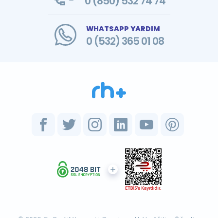
0 (850) 532 74 74
WHATSAPP YARDIM
0 (532) 365 01 08