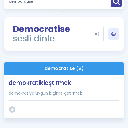
Puan Hesaplama
Rehberlik Aracı
Democratise
ÖSYM Sınav Takvimi
sesli dinle
Kampanyalar
Blog
democratise (v)
İngilizce Gramer
demokratikleştirmek
demokrasiye uygun biçime getirmek