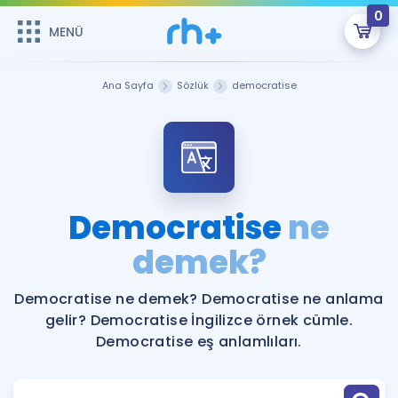
0
MENÜ
MENÜ
Üye Girişi
Ana Sayfa
Sözlük
democratise
Online Dersler
Sepetin Şu An Boş.
Çalışma Paketleri
Remzi Hoca ile seni sınava hazırlayacak onlarca eğitim seni
bekliyor!
Kitaplar ve Kaynaklar
GİRİŞ YAP
Democratise
ne
Katılımcı Görüşleri
demek?
Şifremi Hatırlamıyorum
ÜYE DEĞİLİM
Faydalı Araçlar
Democratise ne demek? Democratise ne anlama
gelir? Democratise İngilizce örnek cümle.
Ücretsiz Kaynaklar
Blog
İngilizce Gramer
Democratise eş anlamlıları.
Hakkımızda
Kariyer
Sözlük
Soru & Cevap
İletişim