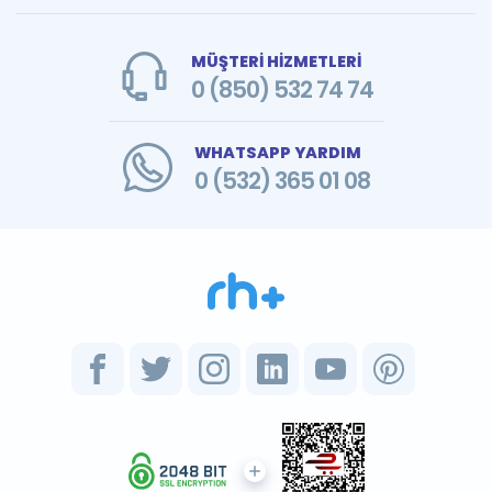
MÜŞTERİ HİZMETLERİ
0 (850) 532 74 74
WHATSAPP YARDIM
0 (532) 365 01 08