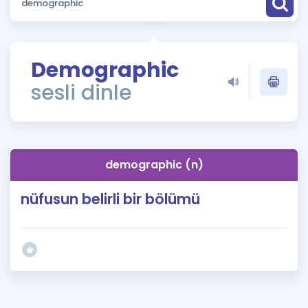
Puan Hesaplama
Rehberlik Aracı
Demographic
ÖSYM Sınav Takvimi
sesli dinle
Kampanyalar
Blog
demographic (n)
İngilizce Gramer
nüfusun belirli bir bölümü