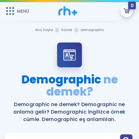
0
MENÜ
MENÜ
Üye Girişi
Ana Sayfa
Sözlük
demographic
Online Dersler
Sepetin Şu An Boş.
Çalışma Paketleri
Remzi Hoca ile seni sınava hazırlayacak onlarca eğitim seni
bekliyor!
Kitaplar ve Kaynaklar
GİRİŞ YAP
Demographic
ne
Katılımcı Görüşleri
demek?
Şifremi Hatırlamıyorum
ÜYE DEĞİLİM
Faydalı Araçlar
Demographic ne demek? Demographic ne
anlama gelir? Demographic İngilizce örnek
Ücretsiz Kaynaklar
Blog
İngilizce Gramer
cümle. Demographic eş anlamlıları.
Hakkımızda
Kariyer
Sözlük
Soru & Cevap
İletişim