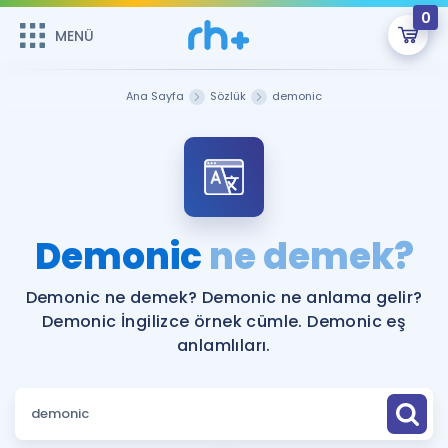
0
MENÜ
MENÜ
Üye Girişi
Ana Sayfa
Sözlük
demonic
Online Dersler
Sepetin Şu An Boş.
Çalışma Paketleri
Remzi Hoca ile seni sınava hazırlayacak onlarca eğitim seni
bekliyor!
Kitaplar ve Kaynaklar
GİRİŞ YAP
Demonic
ne demek?
Katılımcı Görüşleri
Şifremi Hatırlamıyorum
Demonic ne demek? Demonic ne anlama gelir?
Demonic İngilizce örnek cümle. Demonic eş
ÜYE DEĞİLİM
Faydalı Araçlar
anlamlıları.
Ücretsiz Kaynaklar
Blog
İngilizce Gramer
Hakkımızda
Kariyer
Sözlük
Soru & Cevap
İletişim