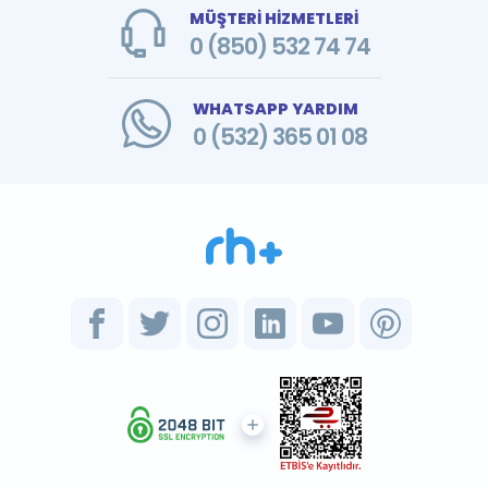
MÜŞTERİ HİZMETLERİ
0 (850) 532 74 74
WHATSAPP YARDIM
0 (532) 365 01 08