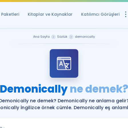
Paketleri
Kitaplar ve Kaynaklar
Katılımcı Görüşleri
Ücretsiz Kayna
Ana Sayfa
Sözlük
demonically
YDS ve YÖKDİL içi
Sözlük
İngilizce Sınavları
Puan Hesapla
Demonically
ne demek
YDS ve YÖKDİL P
Remz
Rehberlik Aracı
Demonically ne demek? Demonically ne anlama gelir
YDS ve YÖKDİL'e H
nically İngilizce örnek cümle. Demonically eş anlamlı
ÖSYM Sınav Ta
Tüm ÖSYM Sınavl