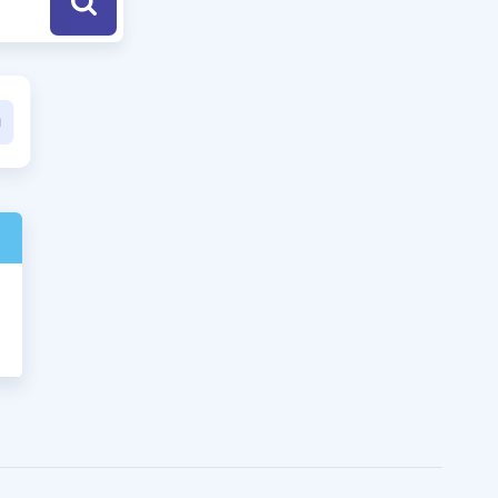
a Özel Fırsatlar
ınavlarla İlgili Haberler
er
 ve Konu Anlatımı