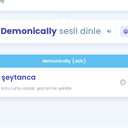
Kampanyalar
Eğitim ve Kitaplar
Blog
Demonically
sesli dinle
YDS - YÖKDİL Tüm S
İngilizce Gram
İngilizce Gramer
demonically (adv)
şeytanca
kötü ruhlu olarak, şeytani bir şekilde