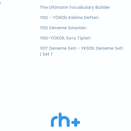
e
The Ultimate Vocabulary Builder
YDS - YÖKDİL Kelime Defteri
YDS Deneme Sınavları
YDS-YÖKDİL Soru Tipleri
YDT Deneme Seti - YKSDİL Deneme Seti
| Set 1