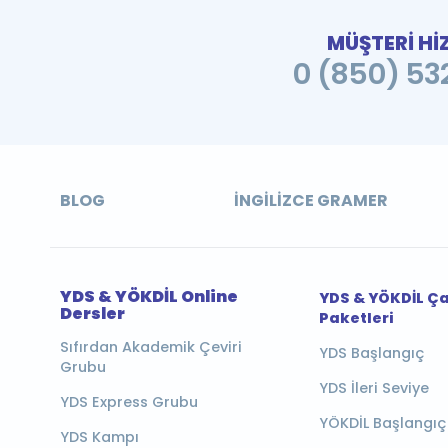
MÜŞTERİ Hİ
0 (850) 532
BLOG
İNGILIZCE GRAMER
YDS & YÖKDİL Online
YDS & YÖKDİL Ç
Dersler
Paketleri
Sıfırdan Akademik Çeviri
YDS Başlangıç
Grubu
YDS İleri Seviye
YDS Express Grubu
YÖKDİL Başlangıç
YDS Kampı