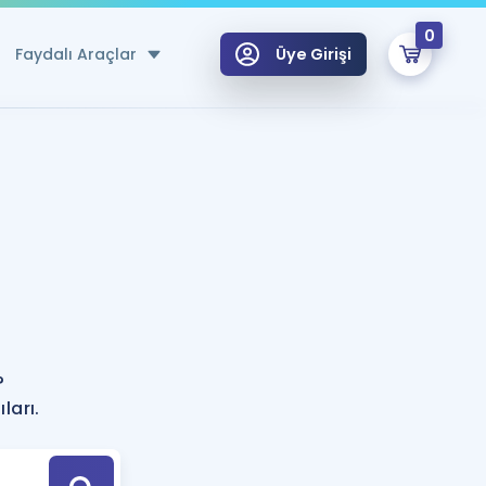
0
Faydalı Araçlar
Üye Girişi
klar
n Ücretsiz Kaynaklar
 için Özel Sözlük
Sepetin Şu An Boş.
ma
?
uan Hesaplama Aracı
i Hoca ile seni sınava hazırlayacak onlarca eğitim seni bekliyor!
Şifremi Hatırlamıyorum
GİRİŞ YAP
?
azırlananlar için Öneriler
ları.
kvimi
ÜYE DEĞİLİM
arı Tek Takvimde