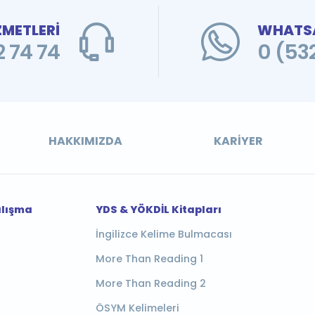
ZMETLERİ
WHATSA
 74 74
0 (53
HAKKIMIZDA
KARIYER
alışma
YDS & YÖKDİL Kitapları
İngilizce Kelime Bulmacası
More Than Reading 1
More Than Reading 2
ÖSYM Kelimeleri