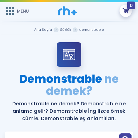
0
MENÜ
MENÜ
Üye Girişi
Ana Sayfa
Sözlük
demonstrable
Online Dersler
Sepetin Şu An Boş.
Çalışma Paketleri
Remzi Hoca ile seni sınava hazırlayacak onlarca eğitim seni
bekliyor!
Kitaplar ve Kaynaklar
GİRİŞ YAP
Demonstrable
ne
Katılımcı Görüşleri
demek?
Şifremi Hatırlamıyorum
ÜYE DEĞİLİM
Faydalı Araçlar
Demonstrable ne demek? Demonstrable ne
anlama gelir? Demonstrable İngilizce örnek
Ücretsiz Kaynaklar
Blog
İngilizce Gramer
cümle. Demonstrable eş anlamlıları.
Hakkımızda
Kariyer
Sözlük
Soru & Cevap
İletişim