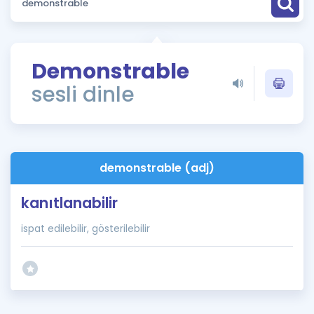
Puan Hesaplama
Rehberlik Aracı
Demonstrable
ÖSYM Sınav Takvimi
sesli dinle
Kampanyalar
Blog
demonstrable (adj)
İngilizce Gramer
kanıtlanabilir
ispat edilebilir, gösterilebilir