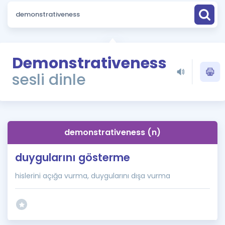
Puan Hesaplama
Rehberlik Aracı
ÖSYM Sınav Takvimi
Demonstrativeness
sesli dinle
Kampanyalar
Blog
İngilizce Gramer
demonstrativeness (n)
duygularını gösterme
hislerini açığa vurma, duygularını dışa vurma