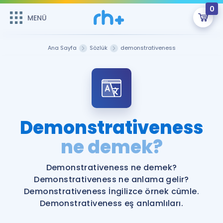
0
MENÜ
MENÜ
Üye Girişi
Ana Sayfa
Sözlük
demonstrativeness
Online Dersler
Sepetin Şu An Boş.
Çalışma Paketleri
Remzi Hoca ile seni sınava hazırlayacak onlarca eğitim seni
bekliyor!
Kitaplar ve Kaynaklar
GİRİŞ YAP
Demonstrativeness
Katılımcı Görüşleri
ne demek?
Şifremi Hatırlamıyorum
ÜYE DEĞİLİM
Faydalı Araçlar
Demonstrativeness ne demek?
Demonstrativeness ne anlama gelir?
Ücretsiz Kaynaklar
Blog
İngilizce Gramer
Demonstrativeness İngilizce örnek cümle.
Demonstrativeness eş anlamlıları.
Hakkımızda
Kariyer
Sözlük
Soru & Cevap
İletişim