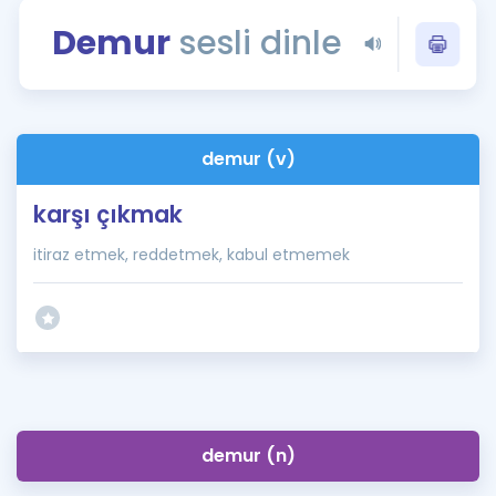
Puan Hesaplama
Demur
sesli dinle
Rehberlik Aracı
ÖSYM Sınav Takvimi
demur (v)
Kampanyalar
karşı çıkmak
Blog
itiraz etmek, reddetmek, kabul etmemek
İngilizce Gramer
demur (n)