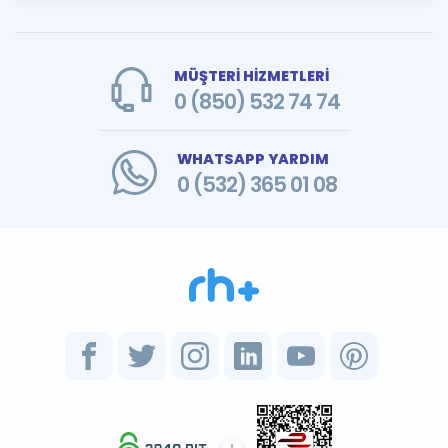
MÜŞTERİ HİZMETLERİ
0 (850) 532 74 74
WHATSAPP YARDIM
0 (532) 365 01 08