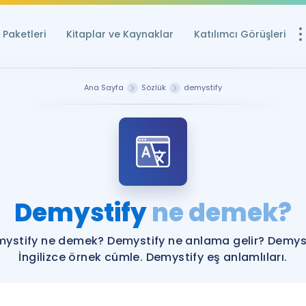
Paketleri
Kitaplar ve Kaynaklar
Katılımcı Görüşleri
Ücretsiz Kayna
Ana Sayfa
Sözlük
demystify
YDS ve YÖKDİL içi
Sözlük
İngilizce Sınavları
Puan Hesapla
Demystify
ne demek?
YDS ve YÖKDİL P
Remz
Rehberlik Aracı
ystify ne demek? Demystify ne anlama gelir? Demys
YDS ve YÖKDİL'e H
İngilizce örnek cümle. Demystify eş anlamlıları.
ÖSYM Sınav Ta
Tüm ÖSYM Sınavl