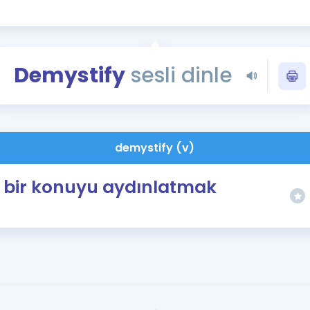
Kampanyalar
Eğitim ve Kitaplar
Blog
Demystify
sesli dinle
YDS - YÖKDİL Tüm S
İngilizce Gram
İngilizce Gramer
demystify (v)
bir konuyu aydınlatmak