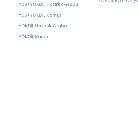
YÖKDİL İleri Seviy
YDS+YÖKDİL Hazırlık Grubu
YDS+YÖKDİL Kampı
YÖKDİL Hazırlık Grubu
YÖKDİL Kampı