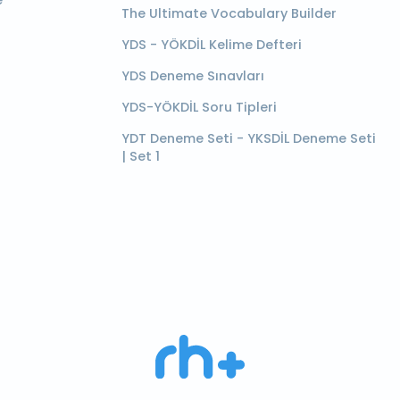
e
The Ultimate Vocabulary Builder
YDS - YÖKDİL Kelime Defteri
YDS Deneme Sınavları
YDS-YÖKDİL Soru Tipleri
YDT Deneme Seti - YKSDİL Deneme Seti
| Set 1