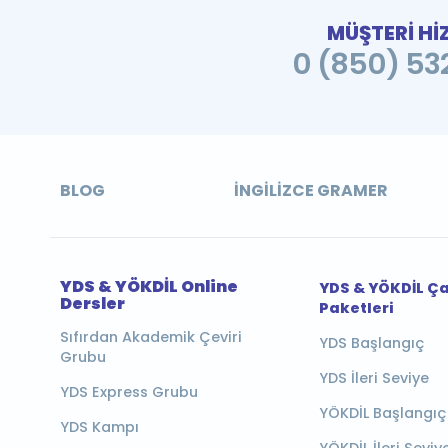
MÜŞTERİ Hİ
0 (850) 532
BLOG
İNGILIZCE GRAMER
YDS & YÖKDİL Online
YDS & YÖKDİL Ç
Dersler
Paketleri
Sıfırdan Akademik Çeviri
YDS Başlangıç
Grubu
YDS İleri Seviye
YDS Express Grubu
YÖKDİL Başlangıç
YDS Kampı