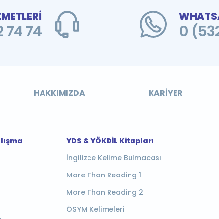
ZMETLERİ
WHATSA
 74 74
0 (53
HAKKIMIZDA
KARIYER
alışma
YDS & YÖKDİL Kitapları
İngilizce Kelime Bulmacası
More Than Reading 1
More Than Reading 2
ÖSYM Kelimeleri