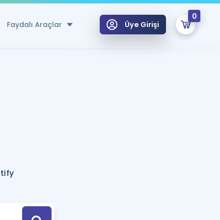
0
Faydalı Araçlar
Üye Girişi
klar
n Ücretsiz Kaynaklar
 için Özel Sözlük
Sepetin Şu An Boş.
ma
uan Hesaplama Aracı
i Hoca ile seni sınava hazırlayacak onlarca eğitim seni bekliyor!
Şifremi Hatırlamıyorum
GİRİŞ YAP
tify
azırlananlar için Öneriler
kvimi
ÜYE DEĞİLİM
arı Tek Takvimde