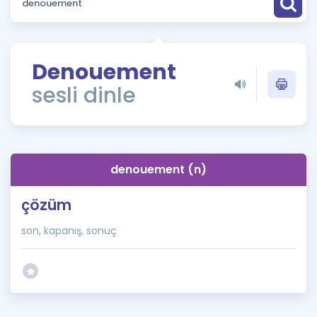
Puan Hesaplama
Rehberlik Aracı
Denouement
ÖSYM Sınav Takvimi
sesli dinle
Kampanyalar
Blog
denouement (n)
İngilizce Gramer
çözüm
son, kapanış, sonuç