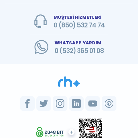
MÜŞTERİ HİZMETLERİ
0 (850) 532 74 74
WHATSAPP YARDIM
0 (532) 365 01 08