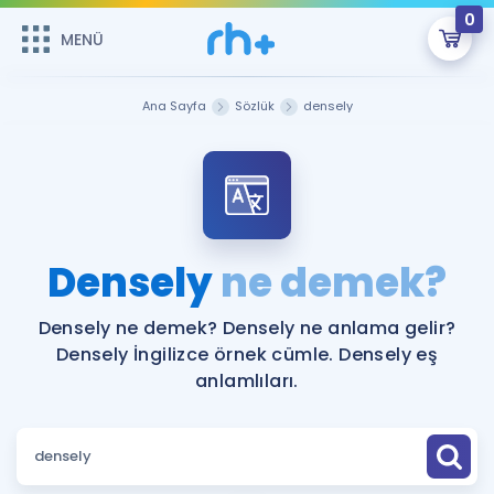
0
MENÜ
MENÜ
Üye Girişi
Ana Sayfa
Sözlük
densely
Online Dersler
Sepetin Şu An Boş.
Çalışma Paketleri
Remzi Hoca ile seni sınava hazırlayacak onlarca eğitim seni
bekliyor!
Kitaplar ve Kaynaklar
GİRİŞ YAP
Densely
ne demek?
Katılımcı Görüşleri
Şifremi Hatırlamıyorum
Densely ne demek? Densely ne anlama gelir?
Densely İngilizce örnek cümle. Densely eş
ÜYE DEĞİLİM
Faydalı Araçlar
anlamlıları.
Ücretsiz Kaynaklar
Blog
İngilizce Gramer
Hakkımızda
Kariyer
Sözlük
Soru & Cevap
İletişim