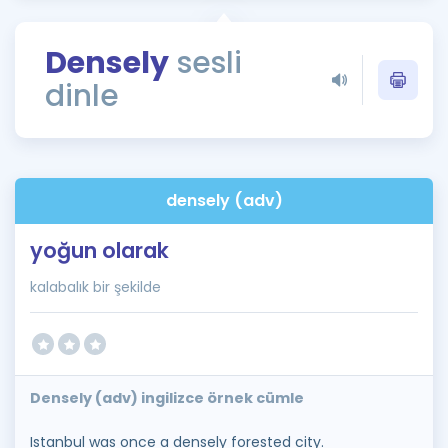
Puan Hesaplama
Densely
sesli
Rehberlik Aracı
dinle
ÖSYM Sınav Takvimi
Kampanyalar
Blog
densely (adv)
İngilizce Gramer
yoğun olarak
kalabalık bir şekilde
Densely (adv) ingilizce örnek cümle
Istanbul was once a densely forested city.