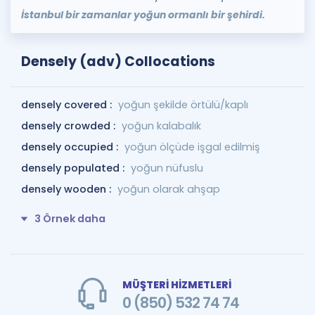
İstanbul bir zamanlar yoğun ormanlı bir şehirdi.
Densely (adv) Collocations
densely covered :
yoğun şekilde örtülü/kaplı
densely crowded :
yoğun kalabalık
densely occupied :
yoğun ölçüde işgal edilmiş
densely populated :
yoğun nüfuslu
densely wooden :
yoğun olarak ahşap
3 Örnek daha
MÜŞTERİ HİZMETLERİ
0 (850) 532 74 74