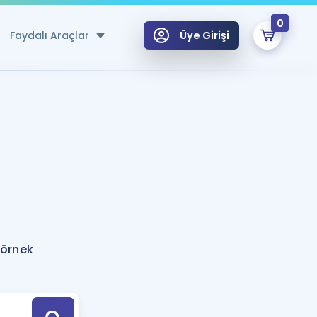
0
Faydalı Araçlar
Üye Girişi
klar
n Ücretsiz Kaynaklar
 için Özel Sözlük
Sepetin Şu An Boş.
ma
uan Hesaplama Aracı
i Hoca ile seni sınava hazırlayacak onlarca eğitim seni bekliyor!
Şifremi Hatırlamıyorum
GİRİŞ YAP
 örnek
azırlananlar için Öneriler
kvimi
ÜYE DEĞİLİM
arı Tek Takvimde