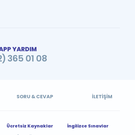
PP YARDIM
2) 365 01 08
SORU & CEVAP
İLETIŞIM
Ücretsiz Kaynaklar
İngilizce Sınavlar