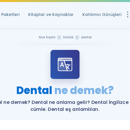
Paketleri
Kitaplar ve Kaynaklar
Katılımcı Görüşleri
Ücretsiz Kayna
Ana Sayfa
Sözlük
dental
YDS ve YÖKDİL içi
Sözlük
İngilizce Sınavları
Puan Hesapla
Dental
ne demek?
YDS ve YÖKDİL P
Remz
Rehberlik Aracı
l ne demek? Dental ne anlama gelir? Dental İngilizce
YDS ve YÖKDİL'e H
cümle. Dental eş anlamlıları.
ÖSYM Sınav Ta
Tüm ÖSYM Sınavl