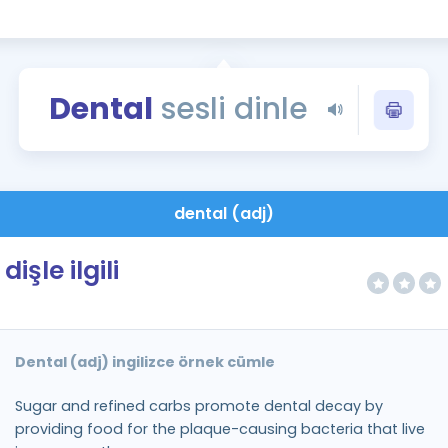
Kampanyalar
Eğitim ve Kitaplar
Blog
Dental
sesli dinle
YDS - YÖKDİL Tüm S
İngilizce Gram
İngilizce Gramer
dental (adj)
dişle ilgili
Dental (adj) ingilizce örnek cümle
Sugar and refined carbs promote dental decay by
providing food for the plaque-causing bacteria that live