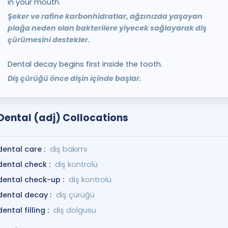
in your mouth.
Şeker ve rafine karbonhidratlar, ağzınızda yaşayan
plağa neden olan bakterilere yiyecek sağlayarak diş
çürümesini destekler.
Dental decay begins first inside the tooth.
Diş çürüğü önce dişin içinde başlar.
Dental (adj) Collocations
dental care :
diş bakımı
dental check :
diş kontrolü
dental check-up :
diş kontrolü
dental decay :
diş çürüğü
dental filling :
diş dolgusu