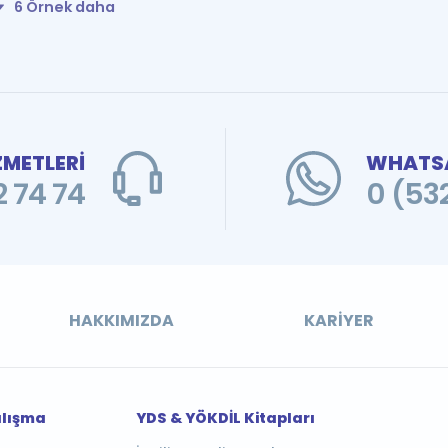
6 Örnek daha
ZMETLERİ
WHATSA
 74 74
0 (53
HAKKIMIZDA
KARIYER
alışma
YDS & YÖKDİL Kitapları