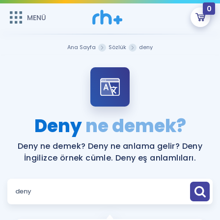
0
MENÜ
MENÜ
Üye Girişi
Ana Sayfa
Sözlük
deny
Online Dersler
Sepetin Şu An Boş.
Çalışma Paketleri
Remzi Hoca ile seni sınava hazırlayacak onlarca eğitim seni
bekliyor!
Kitaplar ve Kaynaklar
GİRİŞ YAP
Deny
ne demek?
Katılımcı Görüşleri
Şifremi Hatırlamıyorum
Deny ne demek? Deny ne anlama gelir? Deny
İngilizce örnek cümle. Deny eş anlamlıları.
ÜYE DEĞİLİM
Faydalı Araçlar
Ücretsiz Kaynaklar
Blog
İngilizce Gramer
Hakkımızda
Kariyer
Sözlük
Soru & Cevap
İletişim