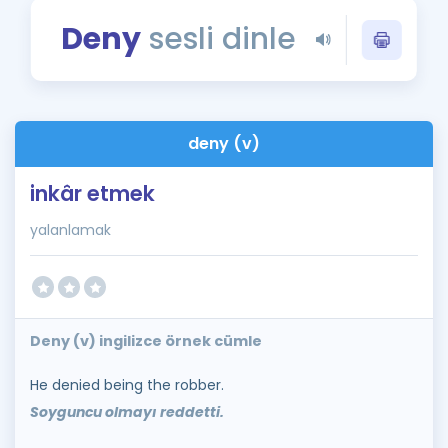
Puan Hesaplama
Deny
sesli dinle
Rehberlik Aracı
ÖSYM Sınav Takvimi
deny (v)
Kampanyalar
inkâr etmek
Blog
yalanlamak
İngilizce Gramer
Deny (v) ingilizce örnek cümle
He denied being the robber.
Soyguncu olmayı reddetti.