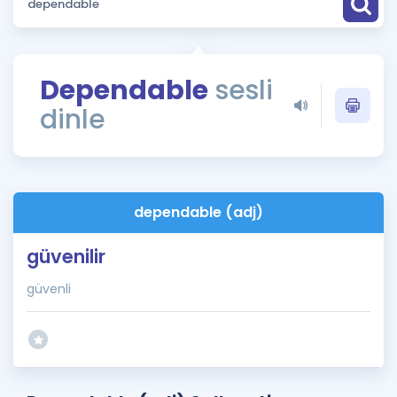
Puan Hesaplama
Rehberlik Aracı
Dependable
sesli
ÖSYM Sınav Takvimi
dinle
Kampanyalar
Blog
dependable (adj)
İngilizce Gramer
güvenilir
güvenli