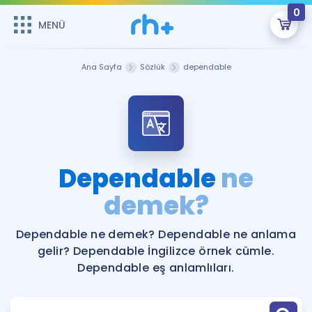
0
MENÜ
MENÜ
Üye Girişi
Ana Sayfa
Sözlük
dependable
Online Dersler
Sepetin Şu An Boş.
Çalışma Paketleri
Remzi Hoca ile seni sınava hazırlayacak onlarca eğitim seni
bekliyor!
Kitaplar ve Kaynaklar
GİRİŞ YAP
Dependable
ne
Katılımcı Görüşleri
demek?
Şifremi Hatırlamıyorum
ÜYE DEĞİLİM
Faydalı Araçlar
Dependable ne demek? Dependable ne anlama
gelir? Dependable İngilizce örnek cümle.
Ücretsiz Kaynaklar
Blog
İngilizce Gramer
Dependable eş anlamlıları.
Hakkımızda
Kariyer
Sözlük
Soru & Cevap
İletişim