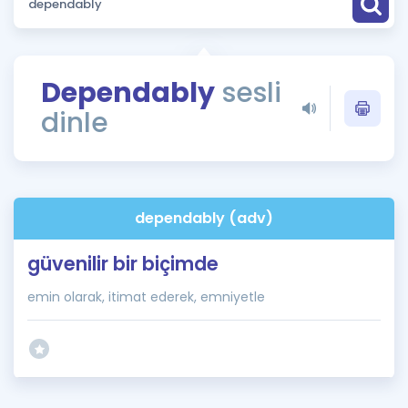
Puan Hesaplama
Rehberlik Aracı
Dependably
sesli
ÖSYM Sınav Takvimi
dinle
Kampanyalar
Blog
dependably (adv)
İngilizce Gramer
güvenilir bir biçimde
emin olarak, itimat ederek, emniyetle