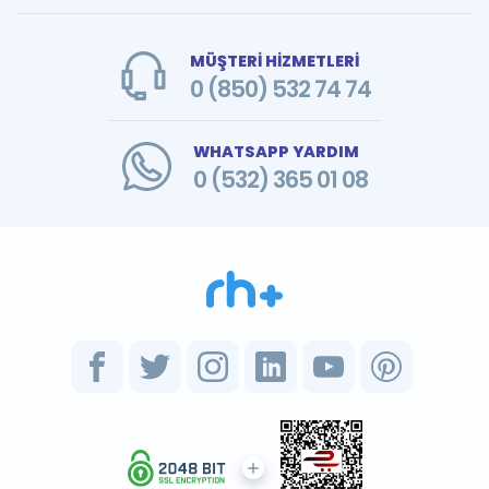
MÜŞTERİ HİZMETLERİ
0 (850) 532 74 74
WHATSAPP YARDIM
0 (532) 365 01 08