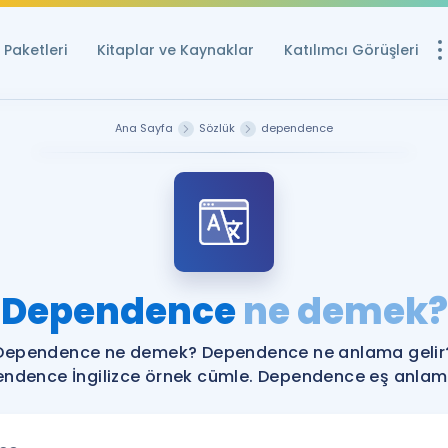
Paketleri
Kitaplar ve Kaynaklar
Katılımcı Görüşleri
Ücretsiz Kayna
Ana Sayfa
Sözlük
dependence
YDS ve YÖKDİL içi
Sözlük
İngilizce Sınavları
Puan Hesapla
Dependence
ne demek?
YDS ve YÖKDİL P
Remz
Rehberlik Aracı
Dependence ne demek? Dependence ne anlama gelir
YDS ve YÖKDİL'e H
ndence İngilizce örnek cümle. Dependence eş anlamlı
ÖSYM Sınav Ta
Tüm ÖSYM Sınavl