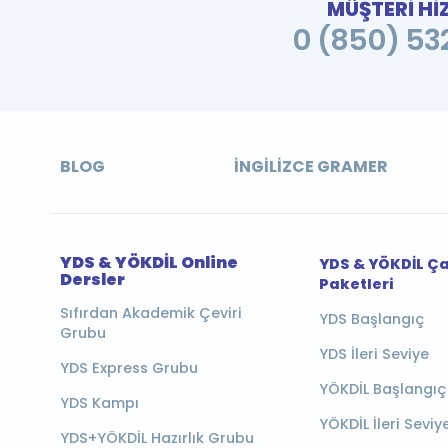
MÜŞTERİ Hİ
0 (850) 532
BLOG
İNGILIZCE GRAMER
YDS & YÖKDİL Online
YDS & YÖKDİL Ç
Dersler
Paketleri
Sıfırdan Akademik Çeviri
YDS Başlangıç
Grubu
YDS İleri Seviye
YDS Express Grubu
YÖKDİL Başlangıç
YDS Kampı
YÖKDİL İleri Seviy
YDS+YÖKDİL Hazırlık Grubu