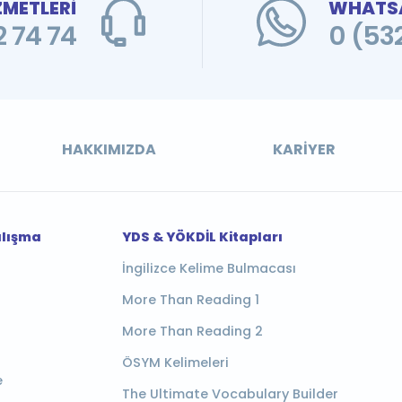
ZMETLERİ
WHATSA
 74 74
0 (53
HAKKIMIZDA
KARIYER
alışma
YDS & YÖKDİL Kitapları
İngilizce Kelime Bulmacası
More Than Reading 1
More Than Reading 2
ÖSYM Kelimeleri
e
The Ultimate Vocabulary Builder