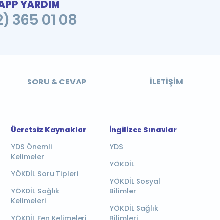
PP YARDIM
2) 365 01 08
SORU & CEVAP
İLETIŞIM
Ücretsiz Kaynaklar
İngilizce Sınavlar
YDS Önemli
YDS
Kelimeler
YÖKDİL
YÖKDİL Soru Tipleri
YÖKDİL Sosyal
YÖKDİL Sağlık
Bilimler
Kelimeleri
YÖKDİL Sağlık
YÖKDİL Fen Kelimeleri
Bilimleri