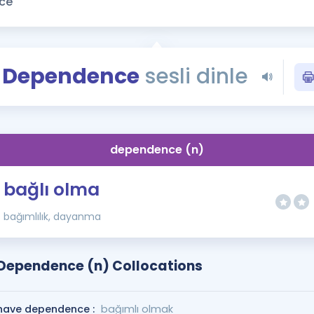
Kampanyalar
Eğitim ve Kitaplar
Blog
Dependence
sesli dinle
YDS - YÖKDİL Tüm S
İngilizce Gram
İngilizce Gramer
dependence (n)
bağlı olma
bağımlılık, dayanma
Dependence (n) Collocations
have dependence :
bağımlı olmak