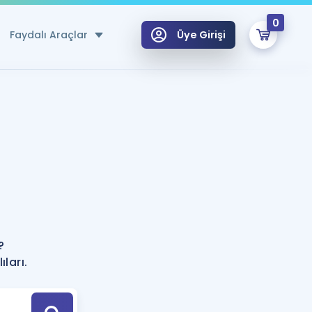
0
Faydalı Araçlar
Üye Girişi
klar
n Ücretsiz Kaynaklar
 için Özel Sözlük
Sepetin Şu An Boş.
ma
uan Hesaplama Aracı
i Hoca ile seni sınava hazırlayacak onlarca eğitim seni bekliyor!
Şifremi Hatırlamıyorum
GİRİŞ YAP
?
azırlananlar için Öneriler
ları.
kvimi
ÜYE DEĞİLİM
arı Tek Takvimde