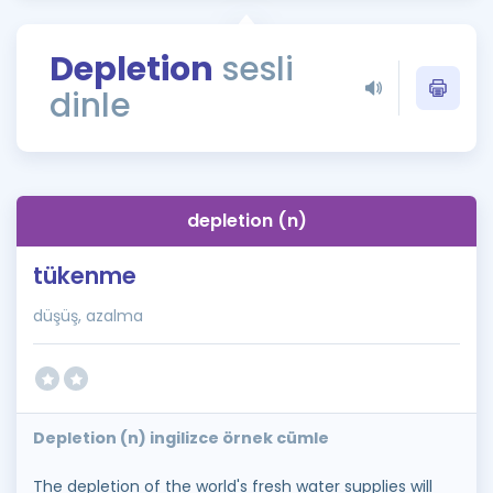
Puan Hesaplama
Depletion
sesli
Rehberlik Aracı
dinle
ÖSYM Sınav Takvimi
Kampanyalar
Blog
depletion (n)
İngilizce Gramer
tükenme
düşüş, azalma
Depletion (n) ingilizce örnek cümle
The depletion of the world's fresh water supplies will