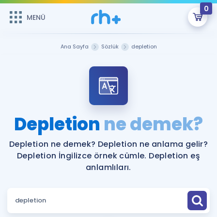
0
MENÜ
MENÜ
Üye Girişi
Ana Sayfa
Sözlük
depletion
Online Dersler
Sepetin Şu An Boş.
Çalışma Paketleri
Remzi Hoca ile seni sınava hazırlayacak onlarca eğitim seni
bekliyor!
Kitaplar ve Kaynaklar
GİRİŞ YAP
Depletion
ne demek?
Katılımcı Görüşleri
Şifremi Hatırlamıyorum
Depletion ne demek? Depletion ne anlama gelir?
Depletion İngilizce örnek cümle. Depletion eş
ÜYE DEĞİLİM
Faydalı Araçlar
anlamlıları.
Ücretsiz Kaynaklar
Blog
İngilizce Gramer
Hakkımızda
Kariyer
Sözlük
Soru & Cevap
İletişim