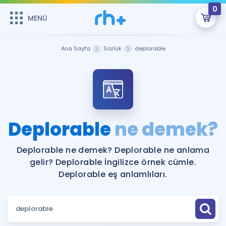
0
MENÜ
MENÜ
Üye Girişi
Ana Sayfa
Sözlük
deplorable
Online Dersler
Sepetin Şu An Boş.
Çalışma Paketleri
Remzi Hoca ile seni sınava hazırlayacak onlarca eğitim seni
bekliyor!
Kitaplar ve Kaynaklar
GİRİŞ YAP
Deplorable
ne demek?
Katılımcı Görüşleri
Şifremi Hatırlamıyorum
Deplorable ne demek? Deplorable ne anlama
gelir? Deplorable İngilizce örnek cümle.
ÜYE DEĞİLİM
Faydalı Araçlar
Deplorable eş anlamlıları.
Ücretsiz Kaynaklar
Blog
İngilizce Gramer
Hakkımızda
Kariyer
Sözlük
Soru & Cevap
İletişim