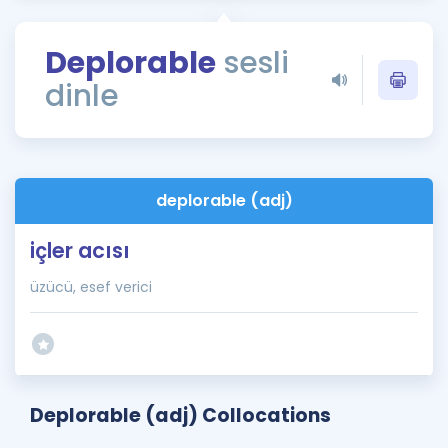
Puan Hesaplama
Deplorable
sesli
Rehberlik Aracı
dinle
ÖSYM Sınav Takvimi
Kampanyalar
Blog
deplorable (adj)
İngilizce Gramer
içler acısı
üzücü, esef verici
Deplorable (adj) Collocations