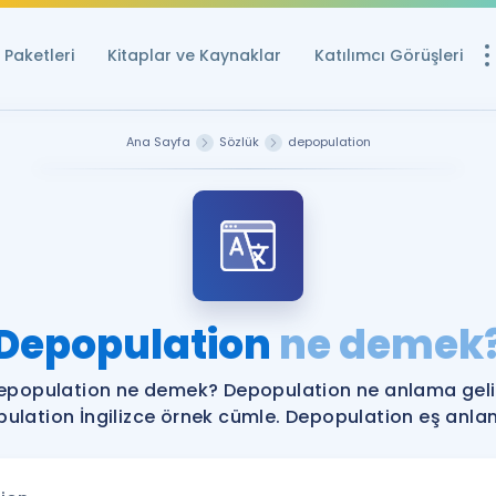
Paketleri
Kitaplar ve Kaynaklar
Katılımcı Görüşleri
Ücretsiz Kayna
Ana Sayfa
Sözlük
depopulation
YDS ve YÖKDİL içi
Sözlük
İngilizce Sınavları
Puan Hesapla
Depopulation
ne demek
YDS ve YÖKDİL P
Remz
Rehberlik Aracı
epopulation ne demek? Depopulation ne anlama geli
YDS ve YÖKDİL'e H
ulation İngilizce örnek cümle. Depopulation eş anlaml
ÖSYM Sınav Ta
Tüm ÖSYM Sınavl