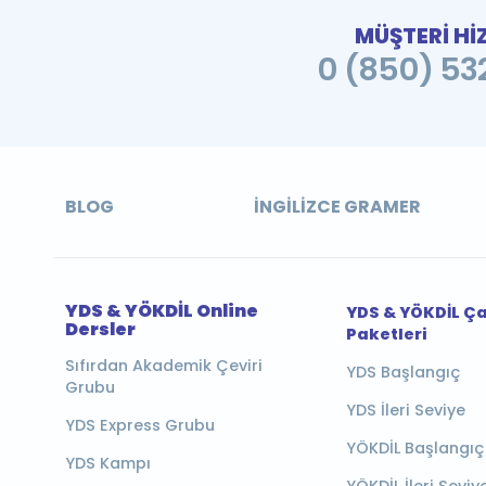
MÜŞTERİ Hİ
0 (850) 532
BLOG
İNGILIZCE GRAMER
YDS & YÖKDİL Online
YDS & YÖKDİL Ç
Dersler
Paketleri
Sıfırdan Akademik Çeviri
YDS Başlangıç
Grubu
YDS İleri Seviye
YDS Express Grubu
YÖKDİL Başlangıç
YDS Kampı