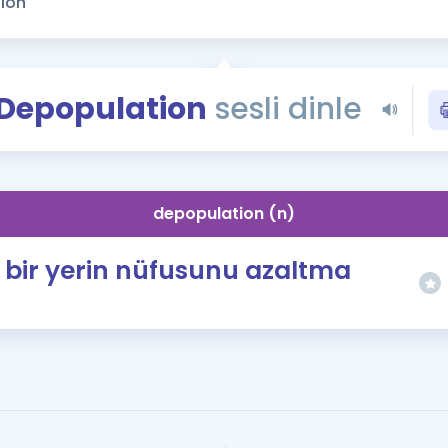
Kampanyalar
Eğitim ve Kitaplar
Blog
Depopulation
sesli dinle
YDS - YÖKDİL Tüm S
İngilizce Gram
İngilizce Gramer
depopulation (n)
bir yerin nüfusunu azaltma