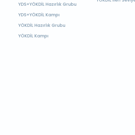
YÖKDİL İleri Seviy
YDS+YÖKDİL Hazırlık Grubu
YDS+YÖKDİL Kampı
YÖKDİL Hazırlık Grubu
YÖKDİL Kampı