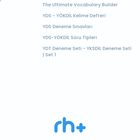
e
The Ultimate Vocabulary Builder
YDS - YÖKDİL Kelime Defteri
YDS Deneme Sınavları
YDS-YÖKDİL Soru Tipleri
YDT Deneme Seti - YKSDİL Deneme Seti
| Set 1