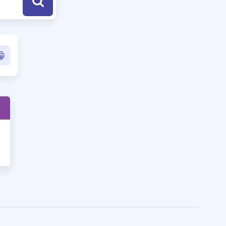
a Özel Fırsatlar
ınavlarla İlgili Haberler
er
 ve Konu Anlatımı