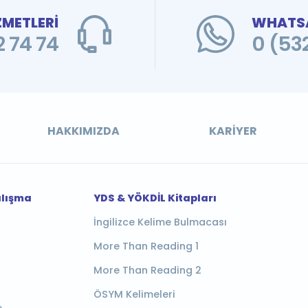
ZMETLERİ
WHATSA
 74 74
0 (53
HAKKIMIZDA
KARIYER
alışma
YDS & YÖKDİL Kitapları
İngilizce Kelime Bulmacası
More Than Reading 1
More Than Reading 2
ÖSYM Kelimeleri