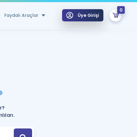
0
Faydalı Araçlar
Üye Girişi
klar
n Ücretsiz Kaynaklar
 için Özel Sözlük
Sepetin Şu An Boş.
ma
?
uan Hesaplama Aracı
i Hoca ile seni sınava hazırlayacak onlarca eğitim seni bekliyor!
Şifremi Hatırlamıyorum
GİRİŞ YAP
r?
azırlananlar için Öneriler
ıları.
kvimi
ÜYE DEĞİLİM
arı Tek Takvimde