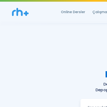
Online Dersler
Çalışma 
D
Depop