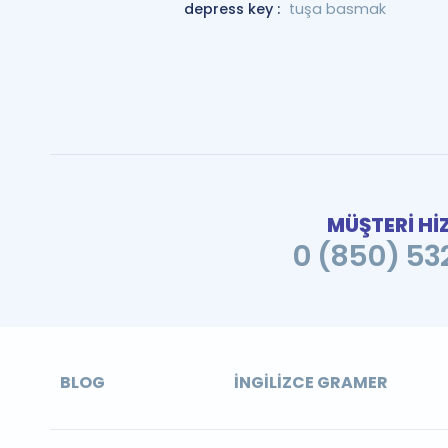
depress key :
tuşa basmak
MÜŞTERİ Hİ
0 (850) 532
BLOG
İNGILIZCE GRAMER