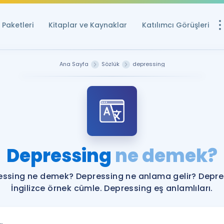
Paketleri
Kitaplar ve Kaynaklar
Katılımcı Görüşleri
Ücretsiz Kayna
Ana Sayfa
Sözlük
depressing
YDS ve YÖKDİL içi
Sözlük
İngilizce Sınavları
Puan Hesapla
Depressing
ne demek?
YDS ve YÖKDİL P
Remz
Rehberlik Aracı
essing ne demek? Depressing ne anlama gelir? Depre
YDS ve YÖKDİL'e H
İngilizce örnek cümle. Depressing eş anlamlıları.
ÖSYM Sınav Ta
Tüm ÖSYM Sınavl