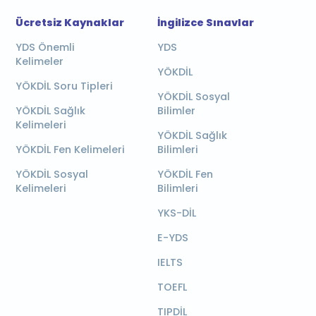
Ücretsiz Kaynaklar
İngilizce Sınavlar
YDS Önemli
YDS
Kelimeler
YÖKDİL
YÖKDİL Soru Tipleri
YÖKDİL Sosyal
YÖKDİL Sağlık
Bilimler
Kelimeleri
YÖKDİL Sağlık
YÖKDİL Fen Kelimeleri
Bilimleri
YÖKDİL Sosyal
YÖKDİL Fen
Kelimeleri
Bilimleri
YKS-DİL
E-YDS
IELTS
TOEFL
TIPDİL