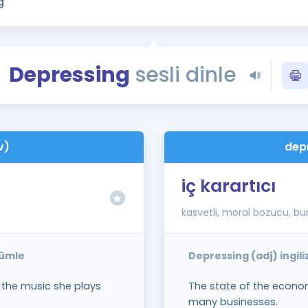
Kampanyalar
Eğitim ve Kitaplar
Blog
Depressing
sesli dinle
YDS - YÖKDİL Tüm S
İngilizce Gram
İngilizce Gramer
v)
dep
iç karartıcı
kasvetli, moral bozucu, bun
cümle
Depressing (adj) ingil
t the music she plays
The state of the econo
many businesses.