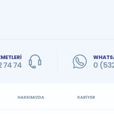
ZMETLERİ
WHATSA
 74 74
0 (53
HAKKIMIZDA
KARIYER