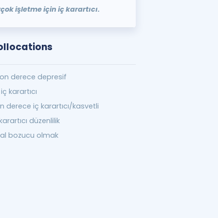
k işletme için iç karartıcı.
ollocations
on derece depresif
 iç karartıcı
n derece iç karartıcı/kasvetli
 karartıcı düzenlilik
al bozucu olmak