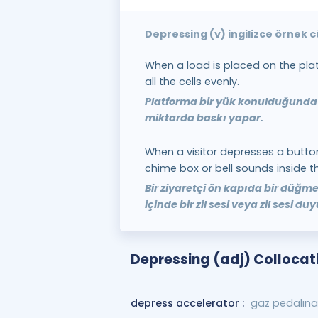
Depressing (v) ingilizce örnek 
When a load is placed on the plat
all the cells evenly.
Platforma bir yük konulduğunda 
miktarda baskı yapar.
When a visitor depresses a button
chime box or bell sounds inside 
Bir ziyaretçi ön kapıda bir düğm
içinde bir zil sesi veya zil sesi duy
Depressing (adj) Collocat
depress accelerator :
gaz pedalın