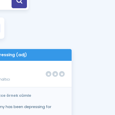
a Özel Fırsatlar
ınavlarla İlgili Haberler
er
 ve Konu Anlatımı
ressing (adj)
altıcı
izce örnek cümle
my has been depressing for