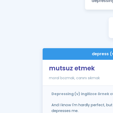
depress (
mutsuz etmek
moral bozmak, canını sıkmak
Depressing (v) ingilizce örnek 
And I know I'm hardly perfect, bu
depresses me.