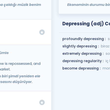
a çaldığı müzik benim
Ekonominin durumu birço
Depressing (adj) C
profoundly depressing :
s
slightly depressing :
biraz
cümle
extremely depressing :
so
depressing regularity :
iç
now is repossessed, and
become depressing :
mor
arket.
 biri şimdi yeniden ele
yasasını düşürüyor.