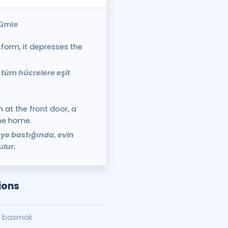
cümle
form, it depresses the
tüm hücrelere eşit
 at the front door, a
the home.
eye bastığında, evin
ulur.
ions
a basmak