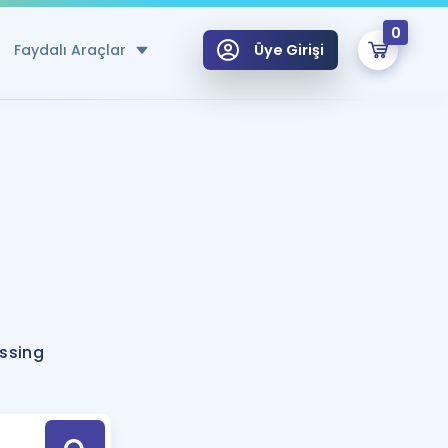
0
Faydalı Araçlar
Üye Girişi
klar
n Ücretsiz Kaynaklar
 için Özel Sözlük
Sepetin Şu An Boş.
ma
uan Hesaplama Aracı
i Hoca ile seni sınava hazırlayacak onlarca eğitim seni bekliyor!
Şifremi Hatırlamıyorum
GİRİŞ YAP
ssing
azırlananlar için Öneriler
kvimi
ÜYE DEĞİLİM
arı Tek Takvimde