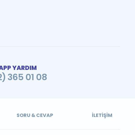
PP YARDIM
2) 365 01 08
SORU & CEVAP
İLETIŞIM