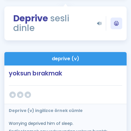
Puan Hesaplama
Deprive
sesli
Rehberlik Aracı
dinle
ÖSYM Sınav Takvimi
Kampanyalar
Blog
deprive (v)
İngilizce Gramer
yoksun bırakmak
Deprive (v) ingilizce örnek cümle
Worrying deprived him of sleep.