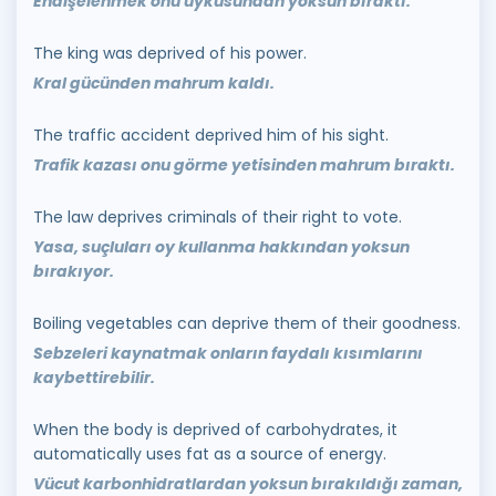
Endişelenmek onu uykusundan yoksun bıraktı.
The king was deprived of his power.
Kral gücünden mahrum kaldı.
The traffic accident deprived him of his sight.
Trafik kazası onu görme yetisinden mahrum bıraktı.
The law deprives criminals of their right to vote.
Yasa, suçluları oy kullanma hakkından yoksun
bırakıyor.
Boiling vegetables can deprive them of their goodness.
Sebzeleri kaynatmak onların faydalı kısımlarını
kaybettirebilir.
When the body is deprived of carbohydrates, it
automatically uses fat as a source of energy.
Vücut karbonhidratlardan yoksun bırakıldığı zaman,