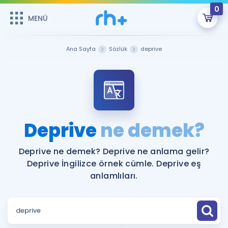
0
MENÜ
MENÜ
Üye Girişi
Ana Sayfa
Sözlük
deprive
Online Dersler
Sepetin Şu An Boş.
Çalışma Paketleri
Remzi Hoca ile seni sınava hazırlayacak onlarca eğitim seni
bekliyor!
Kitaplar ve Kaynaklar
GİRİŞ YAP
Deprive
ne demek?
Katılımcı Görüşleri
Şifremi Hatırlamıyorum
Deprive ne demek? Deprive ne anlama gelir?
Deprive İngilizce örnek cümle. Deprive eş
ÜYE DEĞİLİM
Faydalı Araçlar
anlamlıları.
Ücretsiz Kaynaklar
Blog
İngilizce Gramer
Hakkımızda
Kariyer
Sözlük
Soru & Cevap
İletişim