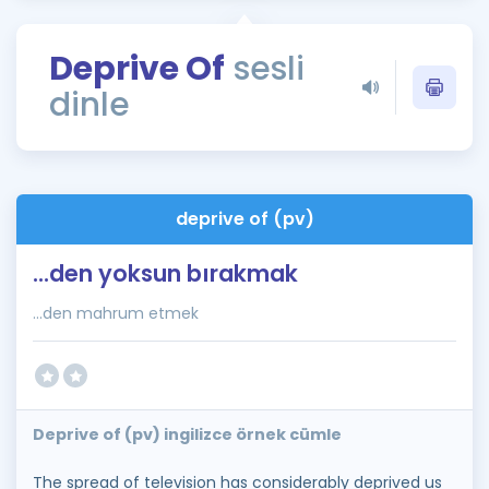
Puan Hesaplama
Deprive Of
sesli
Rehberlik Aracı
dinle
ÖSYM Sınav Takvimi
Kampanyalar
Blog
deprive of (pv)
İngilizce Gramer
...den yoksun bırakmak
...den mahrum etmek
Deprive of (pv) ingilizce örnek cümle
The spread of television has considerably deprived us