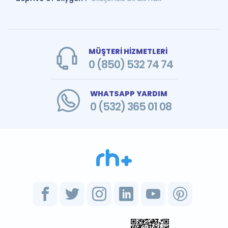
MÜŞTERİ HİZMETLERİ
0 (850) 532 74 74
WHATSAPP YARDIM
0 (532) 365 01 08