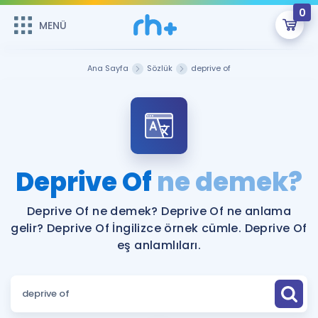
0
MENÜ
MENÜ
Üye Girişi
Ana Sayfa
Sözlük
deprive of
Online Dersler
Sepetin Şu An Boş.
Çalışma Paketleri
Remzi Hoca ile seni sınava hazırlayacak onlarca eğitim seni
bekliyor!
Kitaplar ve Kaynaklar
GİRİŞ YAP
Deprive Of
ne demek?
Katılımcı Görüşleri
Şifremi Hatırlamıyorum
Deprive Of ne demek? Deprive Of ne anlama
gelir? Deprive Of İngilizce örnek cümle. Deprive Of
ÜYE DEĞİLİM
Faydalı Araçlar
eş anlamlıları.
Ücretsiz Kaynaklar
Blog
İngilizce Gramer
Hakkımızda
Kariyer
Sözlük
Soru & Cevap
İletişim