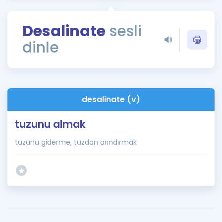
Puan Hesaplama
Desalinate
sesli
Rehberlik Aracı
dinle
ÖSYM Sınav Takvimi
Kampanyalar
Blog
desalinate (v)
İngilizce Gramer
tuzunu almak
tuzunu giderme, tuzdan arındırmak