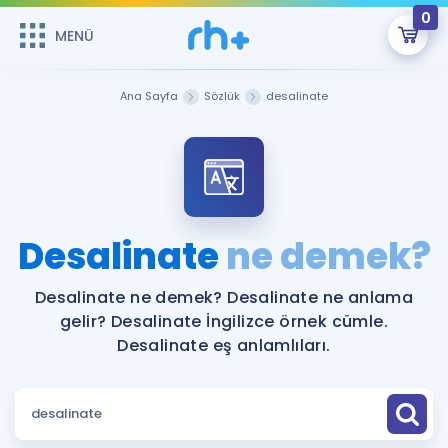
0
MENÜ
MENÜ
Üye Girişi
Ana Sayfa
Sözlük
desalinate
Online Dersler
Sepetin Şu An Boş.
Çalışma Paketleri
Remzi Hoca ile seni sınava hazırlayacak onlarca eğitim seni
bekliyor!
Kitaplar ve Kaynaklar
GİRİŞ YAP
Desalinate
ne demek?
Katılımcı Görüşleri
Şifremi Hatırlamıyorum
Desalinate ne demek? Desalinate ne anlama
gelir? Desalinate İngilizce örnek cümle.
ÜYE DEĞİLİM
Faydalı Araçlar
Desalinate eş anlamlıları.
Ücretsiz Kaynaklar
Blog
İngilizce Gramer
Hakkımızda
Kariyer
Sözlük
Soru & Cevap
İletişim