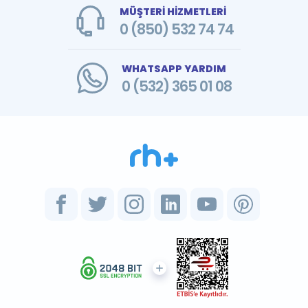
MÜŞTERİ HİZMETLERİ
0 (850) 532 74 74
WHATSAPP YARDIM
0 (532) 365 01 08