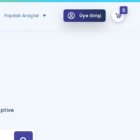
0
Faydalı Araçlar
Üye Girişi
klar
n Ücretsiz Kaynaklar
 için Özel Sözlük
Sepetin Şu An Boş.
ma
uan Hesaplama Aracı
i Hoca ile seni sınava hazırlayacak onlarca eğitim seni bekliyor!
Şifremi Hatırlamıyorum
GİRİŞ YAP
iptive
azırlananlar için Öneriler
kvimi
ÜYE DEĞİLİM
arı Tek Takvimde