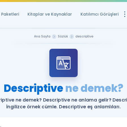
Paketleri
Kitaplar ve Kaynaklar
Katılımcı Görüşleri
Ücretsiz Kayna
Ana Sayfa
Sözlük
descriptive
YDS ve YÖKDİL içi
Sözlük
İngilizce Sınavları
Puan Hesapla
Descriptive
ne demek?
YDS ve YÖKDİL P
Remz
Rehberlik Aracı
iptive ne demek? Descriptive ne anlama gelir? Descr
YDS ve YÖKDİL'e H
İngilizce örnek cümle. Descriptive eş anlamlıları.
ÖSYM Sınav Ta
Tüm ÖSYM Sınavl