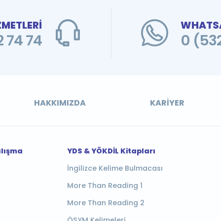
ZMETLERİ
WHATSA
 74 74
0 (53
HAKKIMIZDA
KARIYER
alışma
YDS & YÖKDİL Kitapları
İngilizce Kelime Bulmacası
More Than Reading 1
More Than Reading 2
ÖSYM Kelimeleri