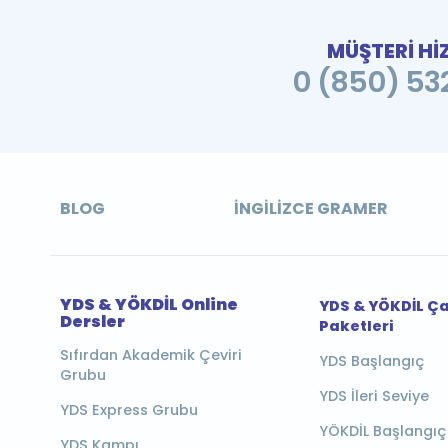
MÜŞTERİ Hİ
0 (850) 532
BLOG
İNGILIZCE GRAMER
YDS & YÖKDİL Online
YDS & YÖKDİL Ç
Dersler
Paketleri
Sıfırdan Akademik Çeviri
YDS Başlangıç
Grubu
YDS İleri Seviye
YDS Express Grubu
YÖKDİL Başlangıç
YDS Kampı