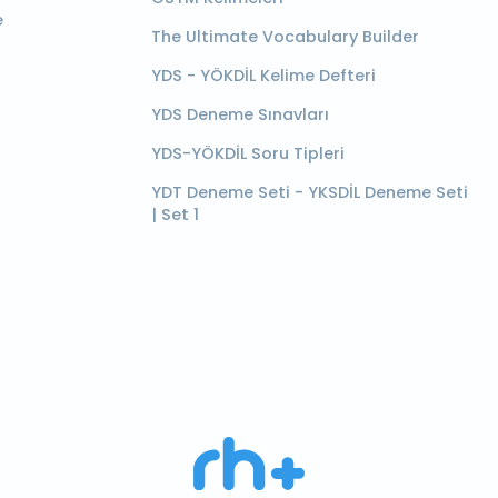
e
The Ultimate Vocabulary Builder
YDS - YÖKDİL Kelime Defteri
YDS Deneme Sınavları
YDS-YÖKDİL Soru Tipleri
YDT Deneme Seti - YKSDİL Deneme Seti
| Set 1