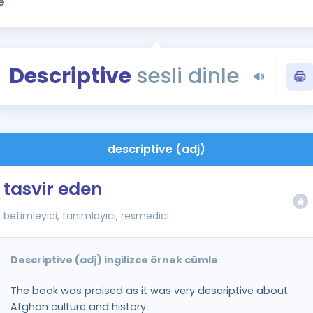
Kampanyalar
Eğitim ve Kitaplar
Blog
Descriptive
sesli dinle
YDS - YÖKDİL Tüm S
İngilizce Gram
İngilizce Gramer
descriptive (adj)
tasvir eden
betimleyici, tanımlayıcı, resmedici
Descriptive (adj) ingilizce örnek cümle
The book was praised as it was very descriptive about
Afghan culture and history.