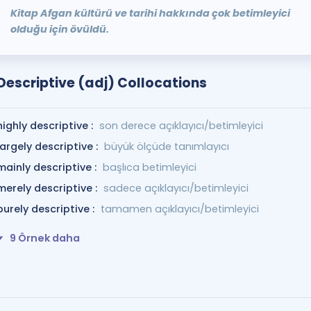
Kitap Afgan kültürü ve tarihi hakkında çok betimleyici
olduğu için övüldü.
Descriptive (adj) Collocations
highly descriptive :
son derece açıklayıcı/betimleyici
largely descriptive :
büyük ölçüde tanımlayıcı
mainly descriptive :
başlıca betimleyici
merely descriptive :
sadece açıklayıcı/betimleyici
purely descriptive :
tamamen açıklayıcı/betimleyici
9 Örnek daha