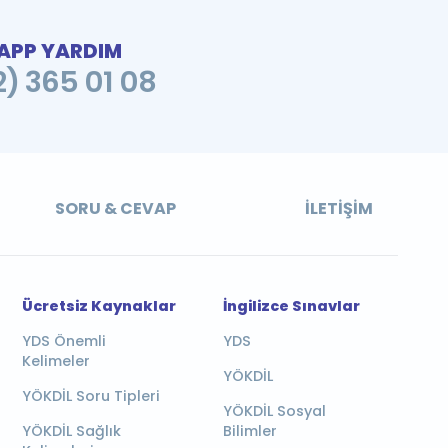
PP YARDIM
2) 365 01 08
SORU & CEVAP
İLETIŞIM
Ücretsiz Kaynaklar
İngilizce Sınavlar
YDS Önemli
YDS
Kelimeler
YÖKDİL
YÖKDİL Soru Tipleri
YÖKDİL Sosyal
YÖKDİL Sağlık
Bilimler