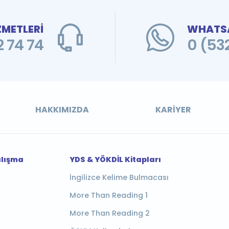
ZMETLERİ
WHATSA
 74 74
0 (53
HAKKIMIZDA
KARIYER
alışma
YDS & YÖKDİL Kitapları
İngilizce Kelime Bulmacası
More Than Reading 1
More Than Reading 2