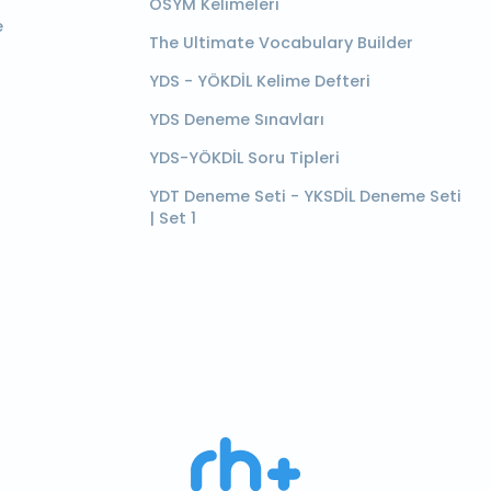
ÖSYM Kelimeleri
e
The Ultimate Vocabulary Builder
YDS - YÖKDİL Kelime Defteri
YDS Deneme Sınavları
YDS-YÖKDİL Soru Tipleri
YDT Deneme Seti - YKSDİL Deneme Seti
| Set 1