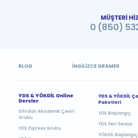
MÜŞTERİ Hİ
0 (850) 532
BLOG
İNGILIZCE GRAMER
YDS & YÖKDİL Online
YDS & YÖKDİL Ç
Dersler
Paketleri
Sıfırdan Akademik Çeviri
YDS Başlangıç
Grubu
YDS İleri Seviye
YDS Express Grubu
YÖKDİL Başlangıç