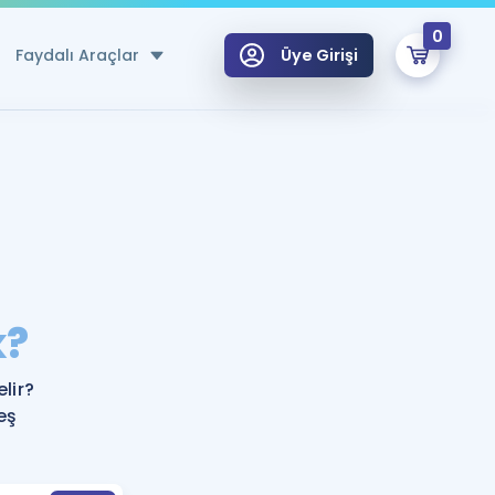
0
Faydalı Araçlar
Üye Girişi
klar
n Ücretsiz Kaynaklar
 için Özel Sözlük
Sepetin Şu An Boş.
ma
k?
uan Hesaplama Aracı
i Hoca ile seni sınava hazırlayacak onlarca eğitim seni bekliyor!
Şifremi Hatırlamıyorum
GİRİŞ YAP
lir?
azırlananlar için Öneriler
eş
kvimi
ÜYE DEĞİLİM
arı Tek Takvimde