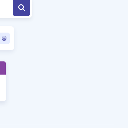
a Özel Fırsatlar
ınavlarla İlgili Haberler
er
 ve Konu Anlatımı