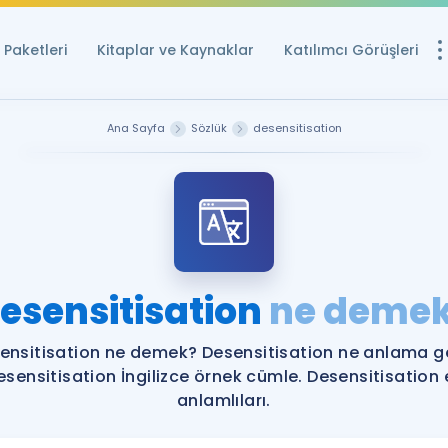
Paketleri
Kitaplar ve Kaynaklar
Katılımcı Görüşleri
Ücretsiz Kayna
Ana Sayfa
Sözlük
desensitisation
YDS ve YÖKDİL içi
Sözlük
İngilizce Sınavları
Puan Hesapla
esensitisation
ne deme
YDS ve YÖKDİL P
Remz
Rehberlik Aracı
ensitisation ne demek? Desensitisation ne anlama ge
YDS ve YÖKDİL'e H
esensitisation İngilizce örnek cümle. Desensitisation 
anlamlıları.
ÖSYM Sınav Ta
Tüm ÖSYM Sınavl