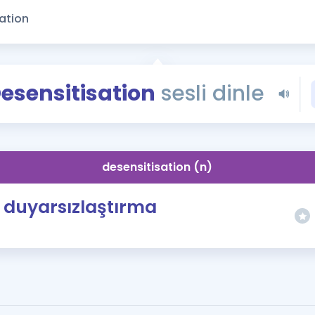
Kampanyalar
Eğitim ve Kitaplar
Blog
YDS - YÖKDİL Tüm S
esensitisation
sesli dinle
İngilizce Gram
İngilizce Gramer
desensitisation (n)
duyarsızlaştırma