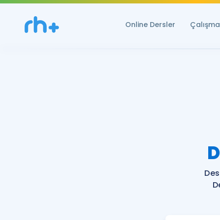
Online Dersler
Çalışma 
D
Des
D