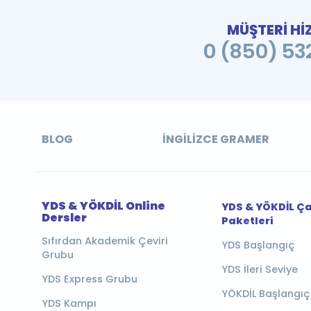
MÜŞTERİ Hİ
0 (850) 532
BLOG
İNGILIZCE GRAMER
YDS & YÖKDİL Online
YDS & YÖKDİL Ç
Dersler
Paketleri
Sıfırdan Akademik Çeviri
YDS Başlangıç
Grubu
YDS İleri Seviye
YDS Express Grubu
YÖKDİL Başlangıç
YDS Kampı