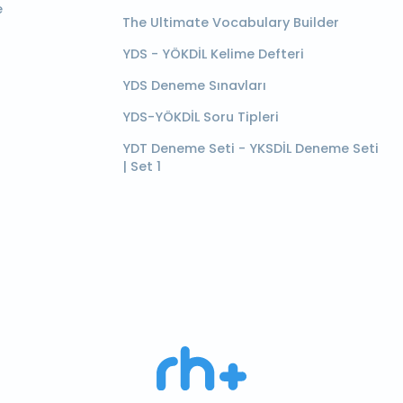
e
The Ultimate Vocabulary Builder
YDS - YÖKDİL Kelime Defteri
YDS Deneme Sınavları
YDS-YÖKDİL Soru Tipleri
YDT Deneme Seti - YKSDİL Deneme Seti
| Set 1