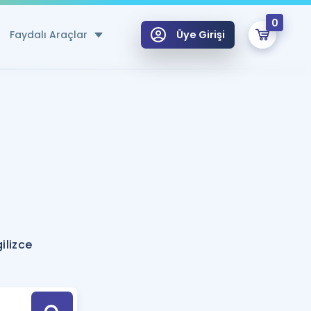
0
Faydalı Araçlar
Üye Girişi
klar
n Ücretsiz Kaynaklar
 için Özel Sözlük
Sepetin Şu An Boş.
ma
uan Hesaplama Aracı
i Hoca ile seni sınava hazırlayacak onlarca eğitim seni bekliyor!
Şifremi Hatırlamıyorum
GİRİŞ YAP
ilizce
azırlananlar için Öneriler
kvimi
ÜYE DEĞİLİM
arı Tek Takvimde