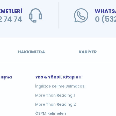
ZMETLERİ
WHATSA
 74 74
0 (53
HAKKIMIZDA
KARIYER
alışma
YDS & YÖKDİL Kitapları
İngilizce Kelime Bulmacası
More Than Reading 1
More Than Reading 2
ÖSYM Kelimeleri