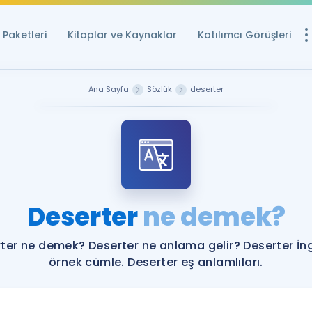
Paketleri
Kitaplar ve Kaynaklar
Katılımcı Görüşleri
Ücretsiz Kayna
Ana Sayfa
Sözlük
deserter
YDS ve YÖKDİL içi
Sözlük
İngilizce Sınavları
Puan Hesapla
Deserter
ne demek?
YDS ve YÖKDİL P
Remz
Rehberlik Aracı
ter ne demek? Deserter ne anlama gelir? Deserter İng
YDS ve YÖKDİL'e H
örnek cümle. Deserter eş anlamlıları.
ÖSYM Sınav Ta
Tüm ÖSYM Sınavl