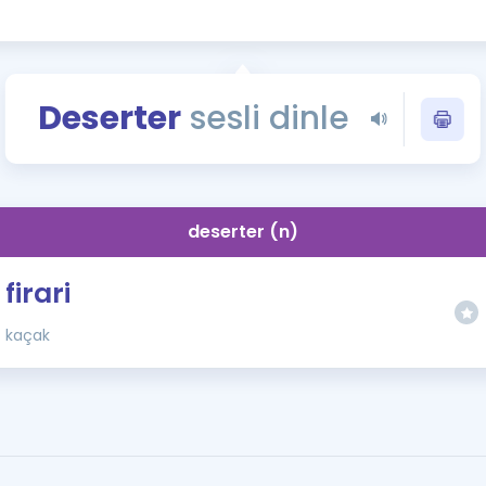
Kampanyalar
Eğitim ve Kitaplar
Blog
Deserter
sesli dinle
YDS - YÖKDİL Tüm S
İngilizce Gram
İngilizce Gramer
deserter (n)
firari
kaçak