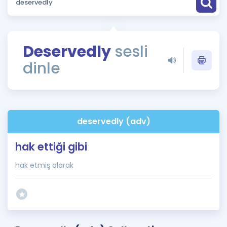
Puan Hesaplama
Rehberlik Aracı
Deservedly
sesli
ÖSYM Sınav Takvimi
dinle
Kampanyalar
Blog
deservedly (adv)
İngilizce Gramer
hak ettiği gibi
hak etmiş olarak