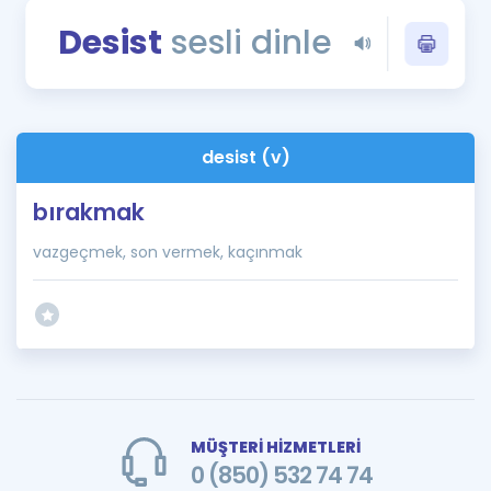
Puan Hesaplama
Desist
sesli dinle
Rehberlik Aracı
ÖSYM Sınav Takvimi
desist (v)
Kampanyalar
bırakmak
Blog
vazgeçmek, son vermek, kaçınmak
İngilizce Gramer
MÜŞTERİ HİZMETLERİ
0 (850) 532 74 74