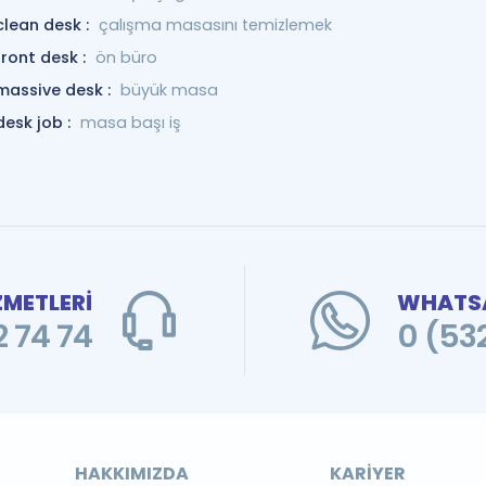
clean desk :
çalışma masasını temizlemek
front desk :
ön büro
massive desk :
büyük masa
desk job :
masa başı iş
ZMETLERİ
WHATSA
 74 74
0 (53
HAKKIMIZDA
KARIYER