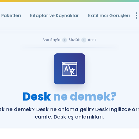
Paketleri
Kitaplar ve Kaynaklar
Katılımcı Görüşleri
Ücretsiz Kayna
Ana Sayfa
Sözlük
desk
YDS ve YÖKDİL içi
Sözlük
İngilizce Sınavları
Puan Hesapla
Desk
ne demek?
YDS ve YÖKDİL P
Remz
Rehberlik Aracı
sk ne demek? Desk ne anlama gelir? Desk İngilizce ör
YDS ve YÖKDİL'e H
cümle. Desk eş anlamlıları.
ÖSYM Sınav Ta
Tüm ÖSYM Sınavl