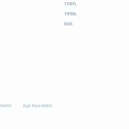
TOEFL
TIPDİL
DUS
 Metni
Açık Rıza Metni