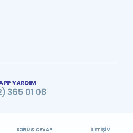
PP YARDIM
2) 365 01 08
SORU & CEVAP
İLETIŞIM