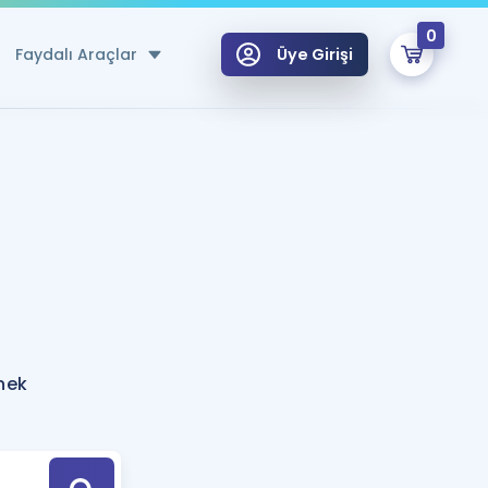
0
Faydalı Araçlar
Üye Girişi
klar
n Ücretsiz Kaynaklar
 için Özel Sözlük
Sepetin Şu An Boş.
ma
uan Hesaplama Aracı
i Hoca ile seni sınava hazırlayacak onlarca eğitim seni bekliyor!
Şifremi Hatırlamıyorum
GİRİŞ YAP
nek
azırlananlar için Öneriler
kvimi
ÜYE DEĞİLİM
arı Tek Takvimde