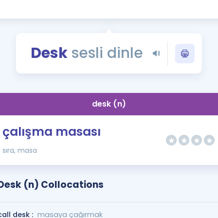
Kampanyalar
Eğitim ve Kitaplar
Blog
Desk
sesli dinle
YDS - YÖKDİL Tüm S
İngilizce Gram
İngilizce Gramer
desk (n)
çalışma masası
sıra, masa
Desk (n) Collocations
call desk :
masaya çağırmak