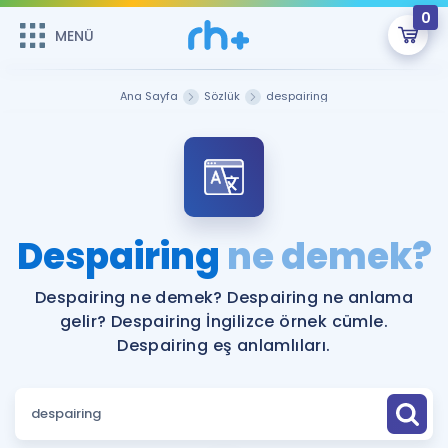
0
MENÜ
MENÜ
Üye Girişi
Ana Sayfa
Sözlük
despairing
Online Dersler
Sepetin Şu An Boş.
Çalışma Paketleri
Remzi Hoca ile seni sınava hazırlayacak onlarca eğitim seni
bekliyor!
Kitaplar ve Kaynaklar
GİRİŞ YAP
Despairing
ne demek?
Katılımcı Görüşleri
Şifremi Hatırlamıyorum
Despairing ne demek? Despairing ne anlama
gelir? Despairing İngilizce örnek cümle.
ÜYE DEĞİLİM
Faydalı Araçlar
Despairing eş anlamlıları.
Ücretsiz Kaynaklar
Blog
İngilizce Gramer
Hakkımızda
Kariyer
Sözlük
Soru & Cevap
İletişim