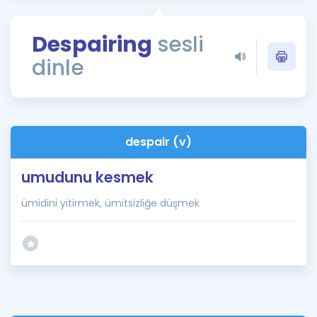
Puan Hesaplama
Despairing
sesli
Rehberlik Aracı
dinle
ÖSYM Sınav Takvimi
Kampanyalar
Blog
despair (v)
İngilizce Gramer
umudunu kesmek
ümidini yitirmek, ümitsizliğe düşmek