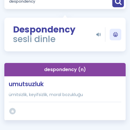
Puan Hesaplama
Rehberlik Aracı
Despondency
ÖSYM Sınav Takvimi
sesli dinle
Kampanyalar
Blog
despondency (n)
İngilizce Gramer
umutsuzluk
ümitsizlik, keyifsizlik, moral bozukluğu