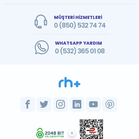
MÜŞTERİ HİZMETLERİ
0 (850) 532 74 74
WHATSAPP YARDIM
0 (532) 365 01 08