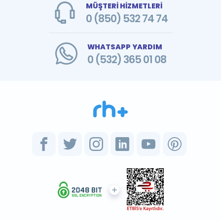
MÜŞTERİ HİZMETLERİ
0 (850) 532 74 74
WHATSAPP YARDIM
0 (532) 365 01 08