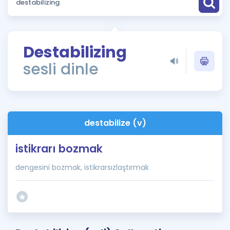
Puan Hesaplama
Rehberlik Aracı
Destabilizing
ÖSYM Sınav Takvimi
sesli dinle
Kampanyalar
Blog
destabilize (v)
İngilizce Gramer
istikrarı bozmak
dengesini bozmak, istikrarsızlaştırmak