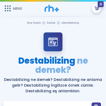
0
MENÜ
MENÜ
Üye Girişi
Ana Sayfa
Sözlük
destabilizing
Online Dersler
Sepetin Şu An Boş.
Çalışma Paketleri
Remzi Hoca ile seni sınava hazırlayacak onlarca eğitim seni
bekliyor!
Kitaplar ve Kaynaklar
GİRİŞ YAP
Destabilizing
ne
Katılımcı Görüşleri
demek?
Şifremi Hatırlamıyorum
ÜYE DEĞİLİM
Faydalı Araçlar
Destabilizing ne demek? Destabilizing ne anlama
gelir? Destabilizing İngilizce örnek cümle.
Ücretsiz Kaynaklar
Blog
İngilizce Gramer
Destabilizing eş anlamlıları.
Hakkımızda
Kariyer
Sözlük
Soru & Cevap
İletişim