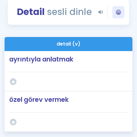
Puan Hesaplama
Detail
sesli dinle
Rehberlik Aracı
ÖSYM Sınav Takvimi
detail (v)
Kampanyalar
ayrıntıyla anlatmak
Blog
İngilizce Gramer
özel görev vermek