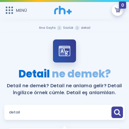
0
MENÜ
MENÜ
Üye Girişi
Ana Sayfa
Sözlük
detail
Online Dersler
Sepetin Şu An Boş.
Çalışma Paketleri
Remzi Hoca ile seni sınava hazırlayacak onlarca eğitim seni
bekliyor!
Kitaplar ve Kaynaklar
GİRİŞ YAP
Detail
ne demek?
Katılımcı Görüşleri
Şifremi Hatırlamıyorum
Detail ne demek? Detail ne anlama gelir? Detail
İngilizce örnek cümle. Detail eş anlamlıları.
ÜYE DEĞİLİM
Faydalı Araçlar
Ücretsiz Kaynaklar
Blog
İngilizce Gramer
Hakkımızda
Kariyer
Sözlük
Soru & Cevap
İletişim