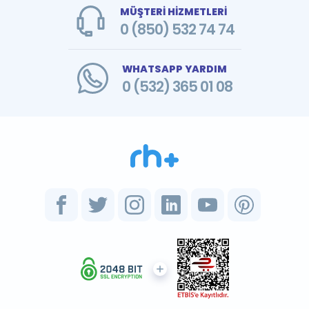
MÜŞTERİ HİZMETLERİ
0 (850) 532 74 74
WHATSAPP YARDIM
0 (532) 365 01 08