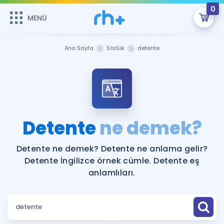
0
MENÜ
MENÜ
Üye Girişi
Ana Sayfa
Sözlük
detente
Online Dersler
Sepetin Şu An Boş.
Çalışma Paketleri
Remzi Hoca ile seni sınava hazırlayacak onlarca eğitim seni
bekliyor!
Kitaplar ve Kaynaklar
GİRİŞ YAP
Detente
ne demek?
Katılımcı Görüşleri
Şifremi Hatırlamıyorum
Detente ne demek? Detente ne anlama gelir?
Detente İngilizce örnek cümle. Detente eş
ÜYE DEĞİLİM
Faydalı Araçlar
anlamlıları.
Ücretsiz Kaynaklar
Blog
İngilizce Gramer
Hakkımızda
Kariyer
Sözlük
Soru & Cevap
İletişim