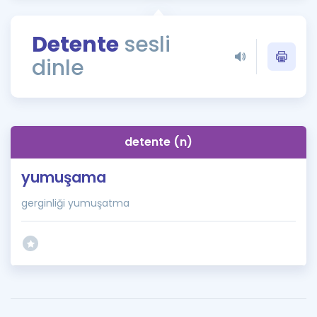
Puan Hesaplama
Detente
sesli
Rehberlik Aracı
dinle
ÖSYM Sınav Takvimi
Kampanyalar
Blog
detente (n)
İngilizce Gramer
yumuşama
gerginliği yumuşatma