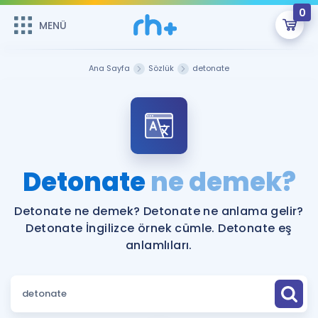
0
MENÜ
MENÜ
Üye Girişi
Ana Sayfa
Sözlük
detonate
Online Dersler
Sepetin Şu An Boş.
Çalışma Paketleri
Remzi Hoca ile seni sınava hazırlayacak onlarca eğitim seni
bekliyor!
Kitaplar ve Kaynaklar
GİRİŞ YAP
Detonate
ne demek?
Katılımcı Görüşleri
Şifremi Hatırlamıyorum
Detonate ne demek? Detonate ne anlama gelir?
Detonate İngilizce örnek cümle. Detonate eş
ÜYE DEĞİLİM
Faydalı Araçlar
anlamlıları.
Ücretsiz Kaynaklar
Blog
İngilizce Gramer
Hakkımızda
Kariyer
Sözlük
Soru & Cevap
İletişim