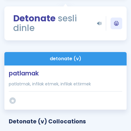
Puan Hesaplama
Detonate
sesli
Rehberlik Aracı
dinle
ÖSYM Sınav Takvimi
Kampanyalar
Blog
detonate (v)
İngilizce Gramer
patlamak
patlatmak, infilak etmek, infilak ettirmek
Detonate (v) Collocations