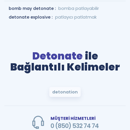
bomb may detonate :
bomba patlayabilir
detonate explosive :
patlayıcı patlatmak
Detonate
ile
Bağlantılı Kelimeler
detonation
MÜŞTERİ HİZMETLERİ
0 (850) 532 74 74