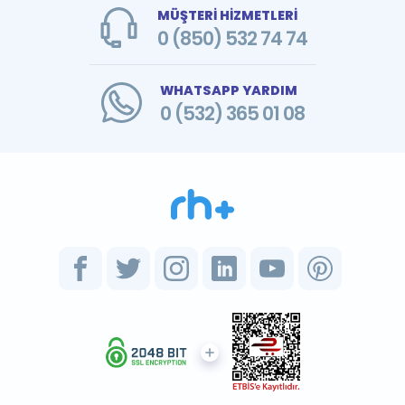
MÜŞTERİ HİZMETLERİ
0 (850) 532 74 74
WHATSAPP YARDIM
0 (532) 365 01 08