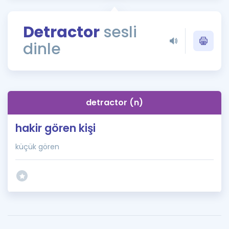
Puan Hesaplama
Detractor
sesli
Rehberlik Aracı
dinle
ÖSYM Sınav Takvimi
Kampanyalar
Blog
detractor (n)
İngilizce Gramer
hakir gören kişi
küçük gören