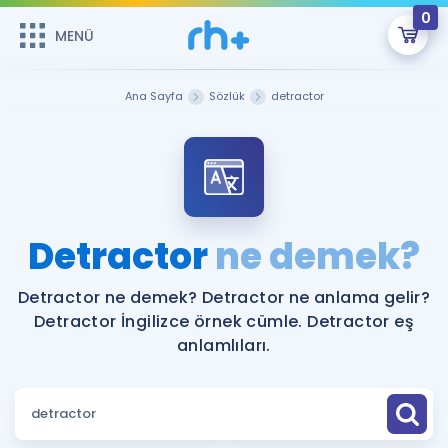
0
MENÜ
MENÜ
Üye Girişi
Ana Sayfa
Sözlük
detractor
Online Dersler
Sepetin Şu An Boş.
Çalışma Paketleri
Remzi Hoca ile seni sınava hazırlayacak onlarca eğitim seni
bekliyor!
Kitaplar ve Kaynaklar
GİRİŞ YAP
Detractor
ne demek?
Katılımcı Görüşleri
Şifremi Hatırlamıyorum
Detractor ne demek? Detractor ne anlama gelir?
Detractor İngilizce örnek cümle. Detractor eş
ÜYE DEĞİLİM
Faydalı Araçlar
anlamlıları.
Ücretsiz Kaynaklar
Blog
İngilizce Gramer
Hakkımızda
Kariyer
Sözlük
Soru & Cevap
İletişim