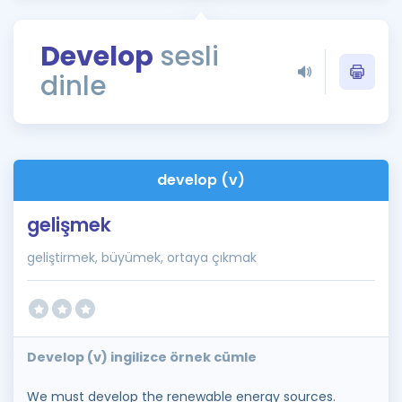
Puan Hesaplama
Develop
sesli
Rehberlik Aracı
dinle
ÖSYM Sınav Takvimi
Kampanyalar
Blog
develop (v)
İngilizce Gramer
gelişmek
geliştirmek, büyümek, ortaya çıkmak
Develop (v) ingilizce örnek cümle
We must develop the renewable energy sources.