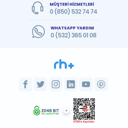
MÜŞTERİ HİZMETLERİ
0 (850) 532 74 74
WHATSAPP YARDIM
0 (532) 365 01 08