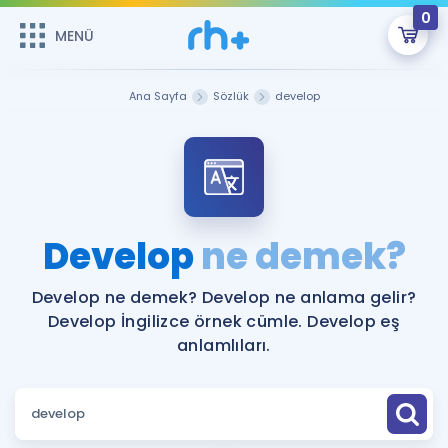
0
MENÜ
MENÜ
Üye Girişi
Ana Sayfa
Sözlük
develop
Online Dersler
Sepetin Şu An Boş.
Çalışma Paketleri
Remzi Hoca ile seni sınava hazırlayacak onlarca eğitim seni
bekliyor!
Kitaplar ve Kaynaklar
GİRİŞ YAP
Develop
ne demek?
Katılımcı Görüşleri
Şifremi Hatırlamıyorum
Develop ne demek? Develop ne anlama gelir?
Develop İngilizce örnek cümle. Develop eş
ÜYE DEĞİLİM
Faydalı Araçlar
anlamlıları.
Ücretsiz Kaynaklar
Blog
İngilizce Gramer
Hakkımızda
Kariyer
Sözlük
Soru & Cevap
İletişim