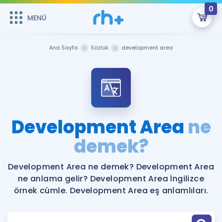
0
MENÜ
MENÜ
Üye Girişi
Ana Sayfa
Sözlük
development area
Online Dersler
Sepetin Şu An Boş.
Çalışma Paketleri
Remzi Hoca ile seni sınava hazırlayacak onlarca eğitim seni
bekliyor!
Kitaplar ve Kaynaklar
GİRİŞ YAP
Development Area
ne
Katılımcı Görüşleri
demek?
Şifremi Hatırlamıyorum
ÜYE DEĞİLİM
Faydalı Araçlar
Development Area ne demek? Development Area
ne anlama gelir? Development Area İngilizce
Ücretsiz Kaynaklar
Blog
İngilizce Gramer
örnek cümle. Development Area eş anlamlıları.
Hakkımızda
Kariyer
Sözlük
Soru & Cevap
İletişim