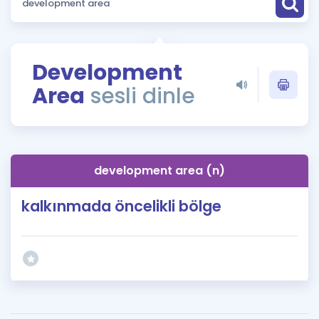
Puan Hesaplama
Rehberlik Aracı
Development
ÖSYM Sınav Takvimi
Area
sesli dinle
Kampanyalar
Blog
development area (n)
İngilizce Gramer
kalkınmada öncelikli bölge