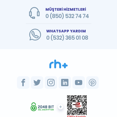
MÜŞTERİ HİZMETLERİ
0 (850) 532 74 74
WHATSAPP YARDIM
0 (532) 365 01 08