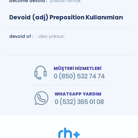
become devoid :
yoksun olmak
Devoid (adj) Preposition Kullanımları
devoid of :
...den yoksun
MÜŞTERİ HİZMETLERİ
0 (850) 532 74 74
WHATSAPP YARDIM
0 (532) 365 01 08