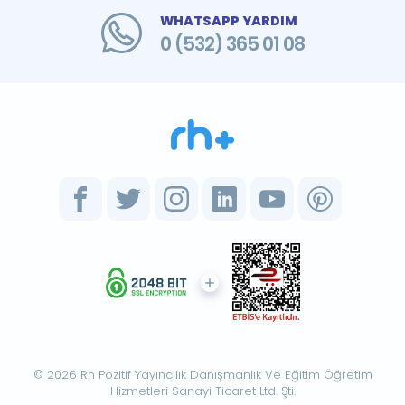
WHATSAPP YARDIM
0 (532) 365 01 08
© 2026 Rh Pozitif Yayıncılık Danışmanlık Ve Eğitim Öğretim
Hizmetleri Sanayi Ticaret Ltd. Şti.