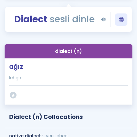
Puan Hesaplama
Dialect
sesli dinle
Rehberlik Aracı
ÖSYM Sınav Takvimi
Kampanyalar
dialect (n)
Blog
ağız
İngilizce Gramer
lehçe
Dialect (n) Collocations
native dialect :
yerli lehçe