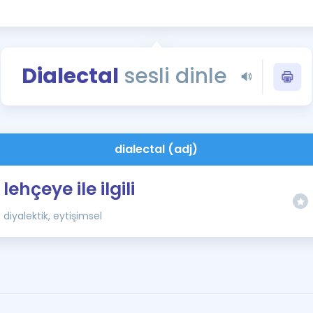
Kampanyalar
Eğitim ve Kitaplar
Blog
Dialectal
sesli dinle
YDS - YÖKDİL Tüm S
İngilizce Gram
İngilizce Gramer
dialectal (adj)
lehçeye ile ilgili
diyalektik, eytişimsel