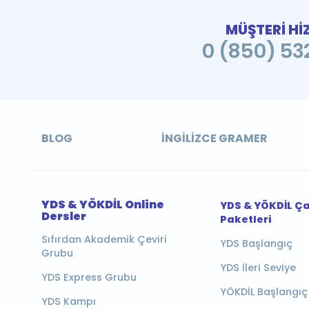
MÜŞTERİ Hİ
0 (850) 532
BLOG
İNGILIZCE GRAMER
YDS & YÖKDİL Online
YDS & YÖKDİL Ç
Dersler
Paketleri
Sıfırdan Akademik Çeviri
YDS Başlangıç
Grubu
YDS İleri Seviye
YDS Express Grubu
YÖKDİL Başlangıç
YDS Kampı