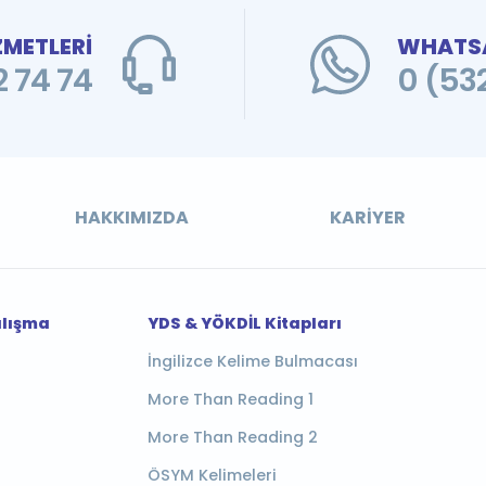
ZMETLERİ
WHATSA
 74 74
0 (53
HAKKIMIZDA
KARIYER
alışma
YDS & YÖKDİL Kitapları
İngilizce Kelime Bulmacası
More Than Reading 1
More Than Reading 2
ÖSYM Kelimeleri