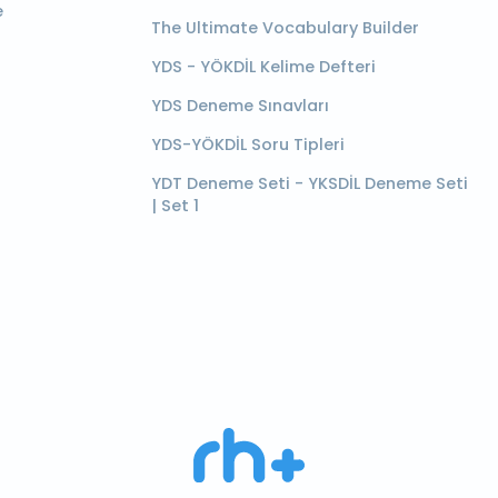
e
The Ultimate Vocabulary Builder
YDS - YÖKDİL Kelime Defteri
YDS Deneme Sınavları
YDS-YÖKDİL Soru Tipleri
YDT Deneme Seti - YKSDİL Deneme Seti
| Set 1