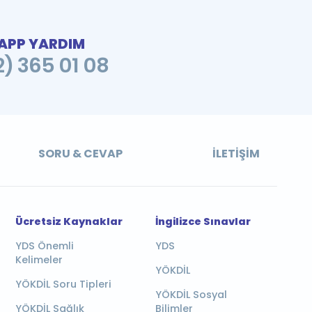
PP YARDIM
2) 365 01 08
SORU & CEVAP
İLETIŞIM
Ücretsiz Kaynaklar
İngilizce Sınavlar
YDS Önemli
YDS
Kelimeler
YÖKDİL
YÖKDİL Soru Tipleri
YÖKDİL Sosyal
YÖKDİL Sağlık
Bilimler