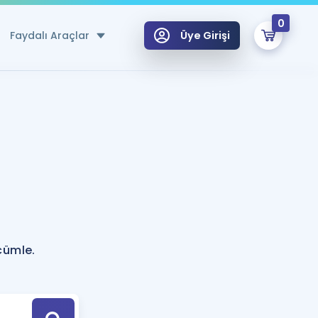
0
Faydalı Araçlar
Üye Girişi
klar
n Ücretsiz Kaynaklar
 için Özel Sözlük
Sepetin Şu An Boş.
ma
uan Hesaplama Aracı
i Hoca ile seni sınava hazırlayacak onlarca eğitim seni bekliyor!
Şifremi Hatırlamıyorum
GİRİŞ YAP
cümle.
azırlananlar için Öneriler
kvimi
ÜYE DEĞİLİM
arı Tek Takvimde