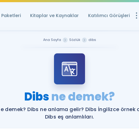
Paketleri
Kitaplar ve Kaynaklar
Katılımcı Görüşleri
Ücretsiz Kayna
Ana Sayfa
Sözlük
dibs
YDS ve YÖKDİL içi
Sözlük
İngilizce Sınavları
Puan Hesapla
Dibs
ne demek?
YDS ve YÖKDİL P
Remz
Rehberlik Aracı
ne demek? Dibs ne anlama gelir? Dibs İngilizce örnek 
YDS ve YÖKDİL'e H
Dibs eş anlamlıları.
ÖSYM Sınav Ta
Tüm ÖSYM Sınavl