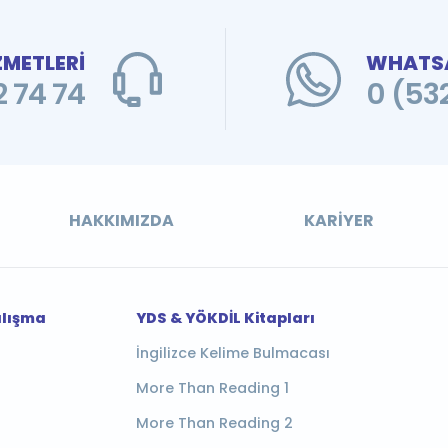
ZMETLERİ
WHATSA
 74 74
0 (53
HAKKIMIZDA
KARIYER
alışma
YDS & YÖKDİL Kitapları
İngilizce Kelime Bulmacası
More Than Reading 1
More Than Reading 2