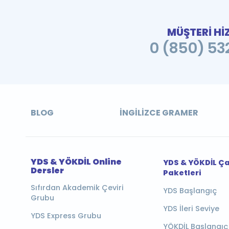
MÜŞTERİ Hİ
0 (850) 532
BLOG
İNGILIZCE GRAMER
YDS & YÖKDİL Online
YDS & YÖKDİL Ç
Dersler
Paketleri
Sıfırdan Akademik Çeviri
YDS Başlangıç
Grubu
YDS İleri Seviye
YDS Express Grubu
YÖKDİL Başlangıç