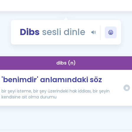
Kampanyalar
Eğitim ve Kitaplar
Blog
Dibs
sesli dinle
YDS - YÖKDİL Tüm S
İngilizce Gram
İngilizce Gramer
dibs (n)
'benimdir' anlamındaki söz
bir şeyi isteme, bir şey üzerindeki hak iddiası, bir şeyin
kendisine ait olma durumu