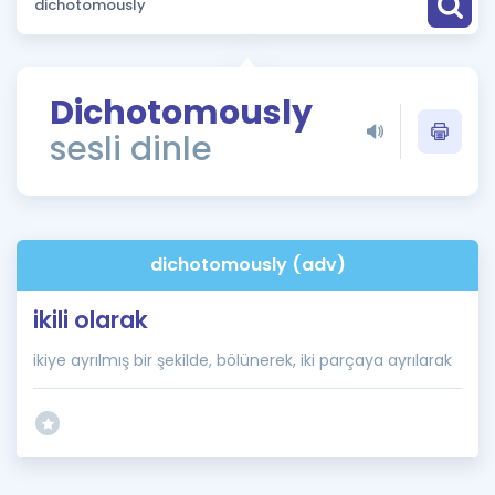
Puan Hesaplama
Rehberlik Aracı
Dichotomously
ÖSYM Sınav Takvimi
sesli dinle
Kampanyalar
Blog
dichotomously (adv)
İngilizce Gramer
ikili olarak
ikiye ayrılmış bir şekilde, bölünerek, iki parçaya ayrılarak