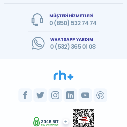
MÜŞTERİ HİZMETLERİ
0 (850) 532 74 74
WHATSAPP YARDIM
0 (532) 365 01 08