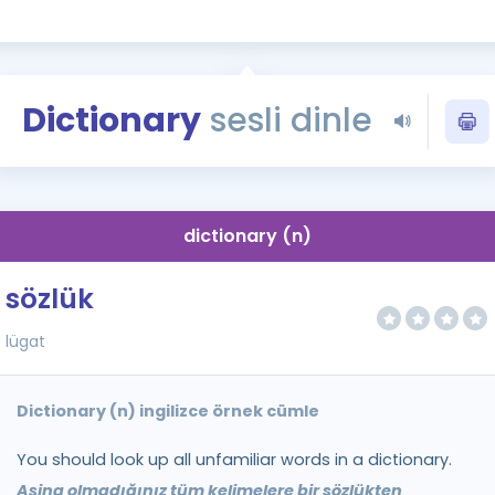
Kampanyalar
Eğitim ve Kitaplar
Blog
Dictionary
sesli dinle
YDS - YÖKDİL Tüm S
İngilizce Gram
İngilizce Gramer
dictionary (n)
sözlük
lügat
Dictionary (n) ingilizce örnek cümle
You should look up all unfamiliar words in a dictionary.
Aşina olmadığınız tüm kelimelere bir sözlükten