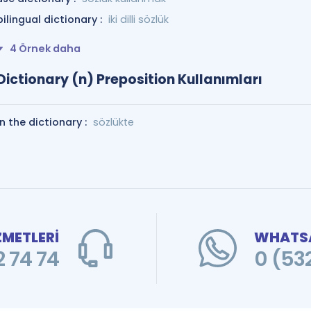
bilingual dictionary :
iki dilli sözlük
4 Örnek daha
Dictionary (n) Preposition Kullanımları
in the dictionary :
sözlükte
ZMETLERİ
WHATSA
 74 74
0 (53