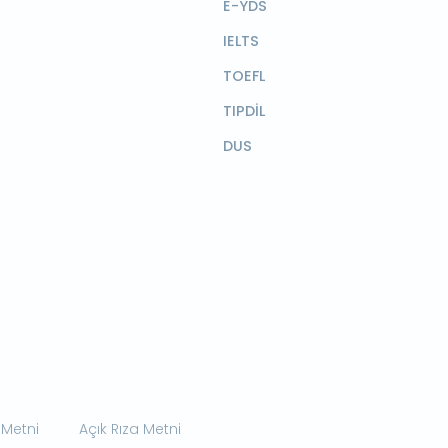
E-YDS
IELTS
TOEFL
TIPDİL
DUS
 Metni
Açık Rıza Metni