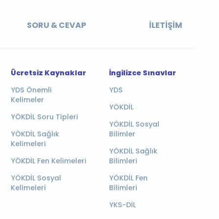
SORU & CEVAP
İLETIŞIM
Ücretsiz Kaynaklar
İngilizce Sınavlar
YDS Önemli
YDS
Kelimeler
YÖKDİL
YÖKDİL Soru Tipleri
YÖKDİL Sosyal
YÖKDİL Sağlık
Bilimler
Kelimeleri
YÖKDİL Sağlık
YÖKDİL Fen Kelimeleri
Bilimleri
YÖKDİL Sosyal
YÖKDİL Fen
Kelimeleri
Bilimleri
YKS-DİL