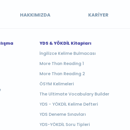
HAKKIMIZDA
KARIYER
alışma
YDS & YÖKDİL Kitapları
İngilizce Kelime Bulmacası
More Than Reading 1
More Than Reading 2
ÖSYM Kelimeleri
e
The Ultimate Vocabulary Builder
YDS - YÖKDİL Kelime Defteri
YDS Deneme Sınavları
YDS-YÖKDİL Soru Tipleri