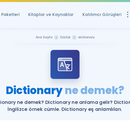
Paketleri
Kitaplar ve Kaynaklar
Katılımcı Görüşleri
Ücretsiz Kayna
Ana Sayfa
Sözlük
dictionary
YDS ve YÖKDİL içi
Sözlük
İngilizce Sınavları
Puan Hesapla
Dictionary
ne demek?
YDS ve YÖKDİL P
Remz
Rehberlik Aracı
tionary ne demek? Dictionary ne anlama gelir? Dictio
YDS ve YÖKDİL'e H
İngilizce örnek cümle. Dictionary eş anlamlıları.
ÖSYM Sınav Ta
Tüm ÖSYM Sınavl