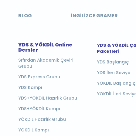
BLOG
İNGILIZCE GRAMER
YDS & YÖKDİL Online
YDS & YÖKDİL Ç
Dersler
Paketleri
Sıfırdan Akademik Çeviri
YDS Başlangıç
Grubu
YDS İleri Seviye
YDS Express Grubu
YÖKDİL Başlangıç
YDS Kampı
YÖKDİL İleri Seviy
YDS+YÖKDİL Hazırlık Grubu
YDS+YÖKDİL Kampı
YÖKDİL Hazırlık Grubu
YÖKDİL Kampı