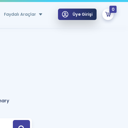
0
Faydalı Araçlar
Üye Girişi
klar
n Ücretsiz Kaynaklar
 için Özel Sözlük
Sepetin Şu An Boş.
ma
uan Hesaplama Aracı
i Hoca ile seni sınava hazırlayacak onlarca eğitim seni bekliyor!
Şifremi Hatırlamıyorum
GİRİŞ YAP
nary
azırlananlar için Öneriler
kvimi
ÜYE DEĞİLİM
arı Tek Takvimde