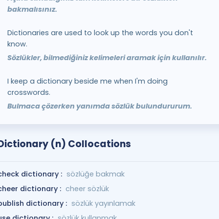
bakmalısınız.
Dictionaries are used to look up the words you don't
know.
Sözlükler, bilmediğiniz kelimeleri aramak için kullanılır.
I keep a dictionary beside me when I'm doing
crosswords.
Bulmaca çözerken yanımda sözlük bulundururum.
Dictionary (n) Collocations
check dictionary :
sözlüğe bakmak
cheer dictionary :
cheer sözlük
publish dictionary :
sözlük yayınlamak
use dictionary :
sözlük kullanmak