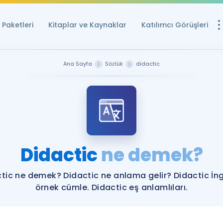
Paketleri
Kitaplar ve Kaynaklar
Katılımcı Görüşleri
Ücretsiz Kayna
Ana Sayfa
Sözlük
didactic
YDS ve YÖKDİL içi
Sözlük
İngilizce Sınavları
Puan Hesapla
Didactic
ne demek?
YDS ve YÖKDİL P
Remz
Rehberlik Aracı
tic ne demek? Didactic ne anlama gelir? Didactic İng
YDS ve YÖKDİL'e H
örnek cümle. Didactic eş anlamlıları.
ÖSYM Sınav Ta
Tüm ÖSYM Sınavl