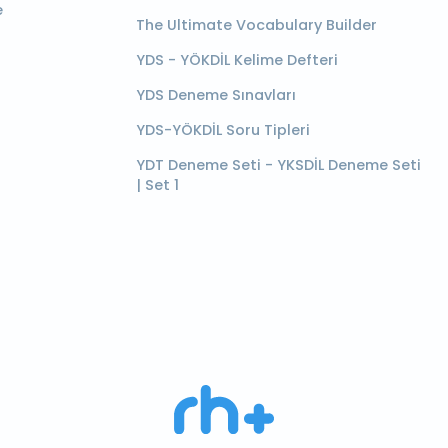
e
The Ultimate Vocabulary Builder
YDS - YÖKDİL Kelime Defteri
YDS Deneme Sınavları
YDS-YÖKDİL Soru Tipleri
YDT Deneme Seti - YKSDİL Deneme Seti
| Set 1