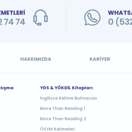
ZMETLERİ
WHATSA
 74 74
0 (53
HAKKIMIZDA
KARIYER
alışma
YDS & YÖKDİL Kitapları
İngilizce Kelime Bulmacası
More Than Reading 1
More Than Reading 2
ÖSYM Kelimeleri