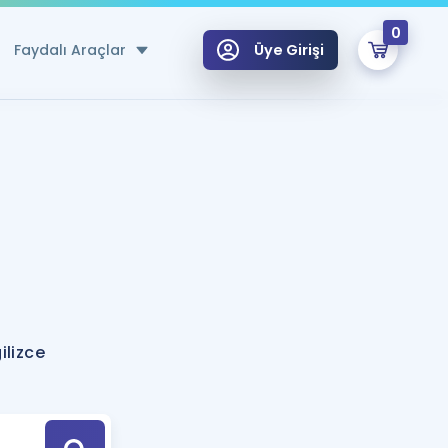
0
Faydalı Araçlar
Üye Girişi
klar
n Ücretsiz Kaynaklar
 için Özel Sözlük
Sepetin Şu An Boş.
ma
uan Hesaplama Aracı
i Hoca ile seni sınava hazırlayacak onlarca eğitim seni bekliyor!
Şifremi Hatırlamıyorum
GİRİŞ YAP
ilizce
azırlananlar için Öneriler
kvimi
ÜYE DEĞİLİM
arı Tek Takvimde