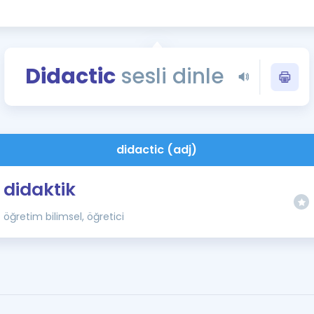
Kampanyalar
Eğitim ve Kitaplar
Blog
Didactic
sesli dinle
YDS - YÖKDİL Tüm S
İngilizce Gram
İngilizce Gramer
didactic (adj)
didaktik
öğretim bilimsel, öğretici