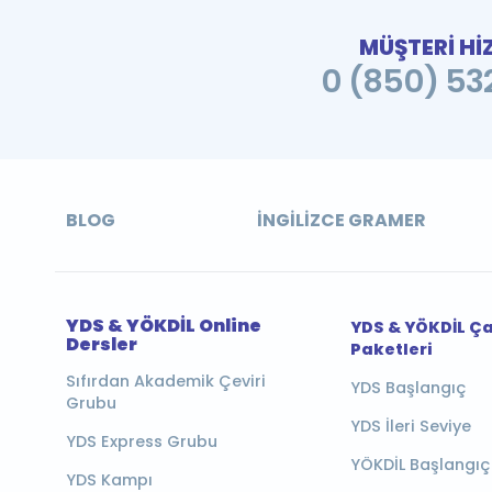
MÜŞTERİ Hİ
0 (850) 532
BLOG
İNGILIZCE GRAMER
YDS & YÖKDİL Online
YDS & YÖKDİL Ç
Dersler
Paketleri
Sıfırdan Akademik Çeviri
YDS Başlangıç
Grubu
YDS İleri Seviye
YDS Express Grubu
YÖKDİL Başlangıç
YDS Kampı