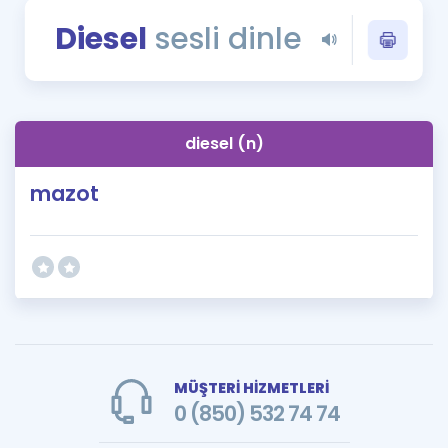
Puan Hesaplama
Diesel
sesli dinle
Rehberlik Aracı
ÖSYM Sınav Takvimi
diesel (n)
Kampanyalar
mazot
Blog
İngilizce Gramer
MÜŞTERİ HİZMETLERİ
0 (850) 532 74 74