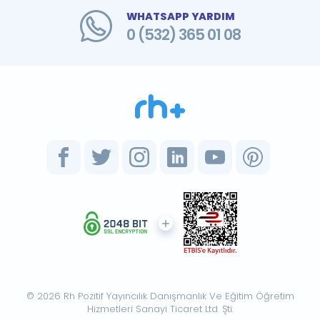
WHATSAPP YARDIM
0 (532) 365 01 08
© 2026 Rh Pozitif Yayıncılık Danışmanlık Ve Eğitim Öğretim
Hizmetleri Sanayi Ticaret Ltd. Şti.